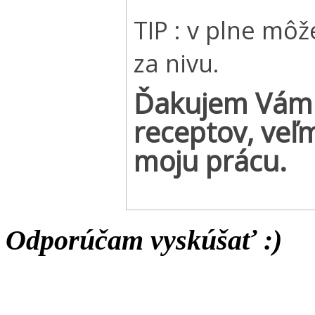
TIP : v plne mô
za nivu.
Ďakujem Vám 
receptov, veľ
moju prácu.
Odporúčam vyskúšať :)