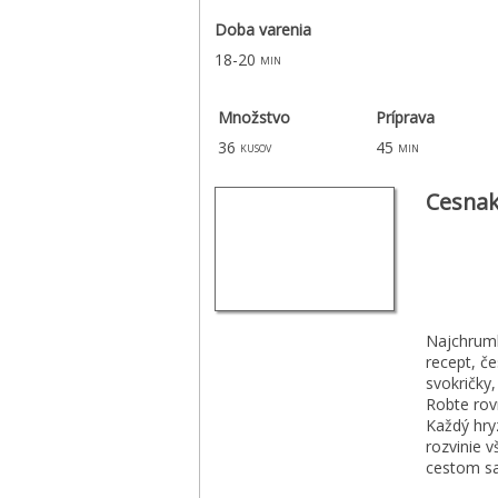
Doba varenia
18-20
min
Množstvo
Príprava
36
45
kusov
min
Cesnak
Najchrumk
recept, č
svokričky,
Robte rov
Každý hry
rozvinie 
cestom sa