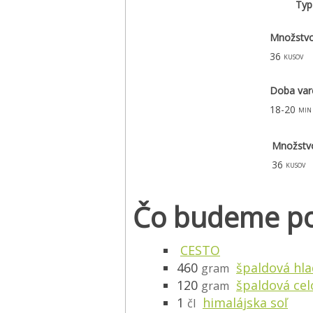
Typ
Množstv
36
kusov
Doba var
18-20
min
Množstv
36
kusov
Čo budeme po
CESTO
460
špaldová hl
gram
120
špaldová ce
gram
1
himalájska soľ
čl