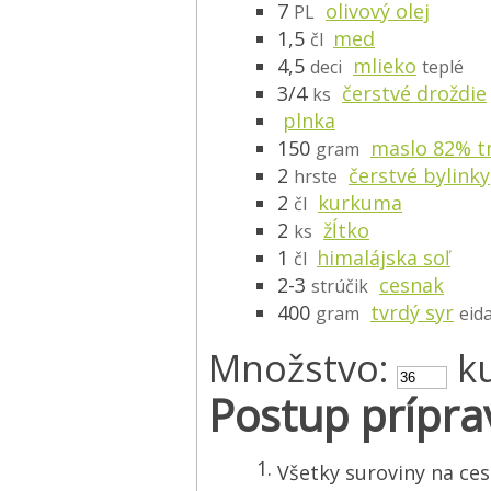
7
olivový olej
PL
1,5
med
čl
4,5
mlieko
deci
teplé
3/4
čerstvé droždie
ks
plnka
150
maslo 82% t
gram
2
čerstvé bylinky
hrste
2
kurkuma
čl
2
žĺtko
ks
1
himalájska soľ
čl
2-3
cesnak
strúčik
400
tvrdý syr
gram
eid
Množstvo:
k
Postup prípra
Všetky suroviny na ce