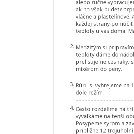
alebo ručne vypracuje
ak ho však budete trp
vláčne a plastelínové. 
každej strany pomúčiť
teploty u vás doma. M
Medzitým si pripravím
teploty dáme do nádob
prelisujeme cesnaky, s
mixérom do peny.
Rúru si vyhrejeme na 1
dole režím.
Cesto rozdelíme na tr
vyvaľkáme na tenší ob
Posypeme syrom a zav
približne 12 trojuholn