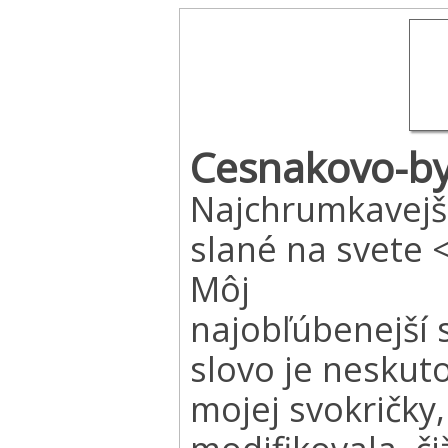
Cesnakovo-by
Najchrumkavejš
slané na svete 
Môj
najobľúbenejší 
slovo je nesku
mojej svokričky