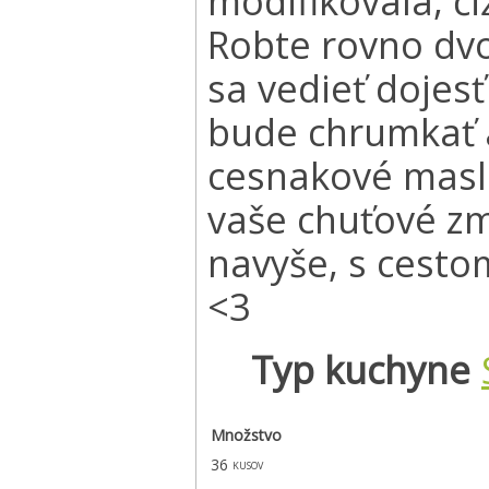
modifikovala, čiž
Robte rovno dvo
sa vedieť dojes
bude chrumkať a
cesnakové maslo
vaše chuťové zm
navyše, s cesto
<3
Typ kuchyne
Množstvo
36
kusov