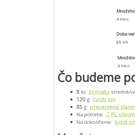
Množstv
4
porcie
Doba var
65
min
Množstv
4
porcie
Čo budeme po
8
zemiaky
ks
stredné/vä
120
tvrdý syr
g
85
prerastená slani
g
2 PL olivov
Na potretie:
kyslá s
Na dokončenie: