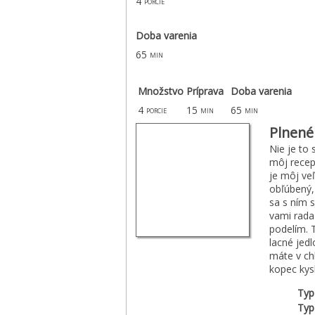
4
porcie
Doba varenia
65
min
Množstvo
Príprava
Doba varenia
4
15
65
porcie
min
min
Plnené
Nie je to 
môj recep
je môj ve
obľúbený,
sa s ním s
vami rada
podelím. 
lacné jedl
máte v ch
kopec kys
Typ
Typ