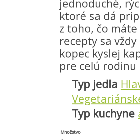
jednoduché, rých
ktoré sa dá pri
z toho, čo máte
recepty sa vždy
kopec kyslej k
pre celú rodinu 
Typ jedla
Hla
Vegetariánsk
Typ kuchyne
Množstvo