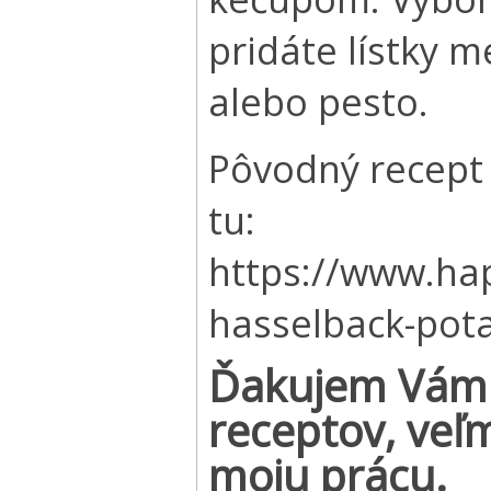
pridáte lístky 
alebo pesto.
Pôvodný recept 
tu:
https://www.ha
hasselback-pot
Ďakujem Vám 
receptov, veľ
moju prácu.