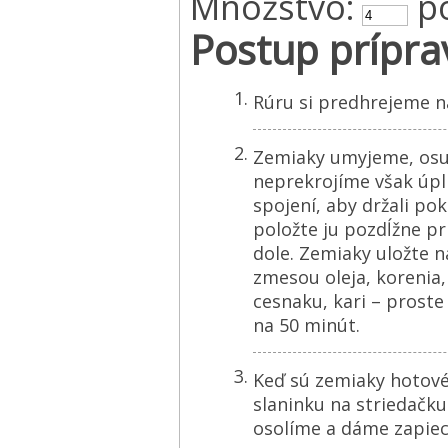
Množstvo:
po
Postup prípra
Rúru si predhrejeme n
Zemiaky umyjeme, osu
neprekrojíme však úp
spojení, aby držali p
položte ju pozdĺžne pr
dole. Zemiaky uložte n
zmesou oleja, korenia,
cesnaku, kari – prost
na 50 minút.
Keď sú zemiaky hotové,
slaninku na striedačk
osolíme a dáme zapiecť