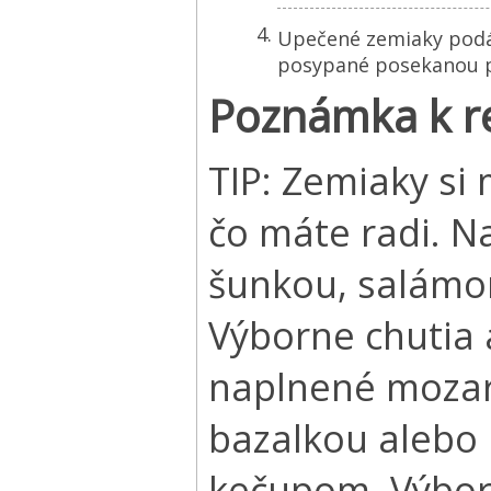
Upečené zemiaky podá
posypané posekanou p
Poznámka k r
TIP: Zemiaky si
čo máte radi. N
šunkou, salámo
Výborne chutia a
naplnené mozar
bazalkou alebo 
kečupom. Výborn