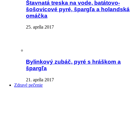
Štavnatá treska na vode, batátovo-
šošovicové pyré, špargľa a holandská
omáčka
25. apríla 2017
Bylinkový zubáč, pyré s hráškom a
špargľa
21. apríla 2017
Zdravé pečenie