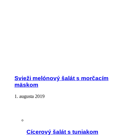
Svieži melónový šalát s morčacím
mäskom
1. augusta 2019
Cícerový šalát s tuniakom