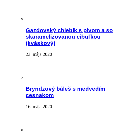
Gazdovský chlebík s pivom a so
skaramelizovanou cibuľkou
(kváskový)
23. mája 2020
Bryndzový báleš s medvedím
cesnakom
16. mája 2020