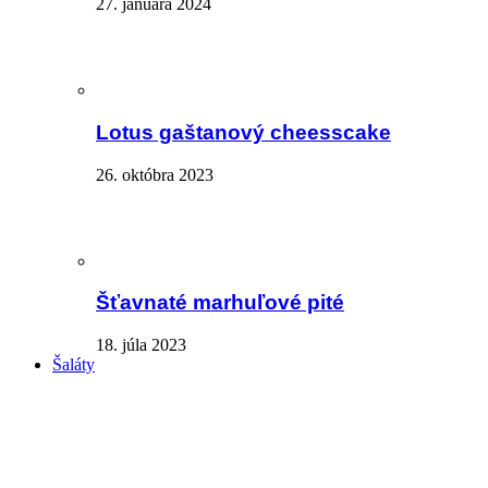
27. januára 2024
Lotus gaštanový cheesscake
26. októbra 2023
Šťavnaté marhuľové pité
18. júla 2023
Šaláty