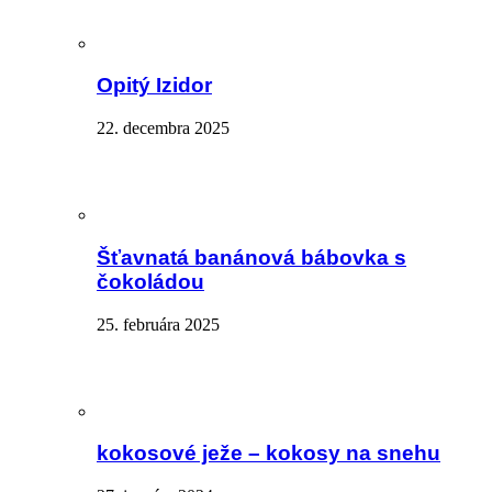
Opitý Izidor
22. decembra 2025
Šťavnatá banánová bábovka s
čokoládou
25. februára 2025
kokosové ježe – kokosy na snehu