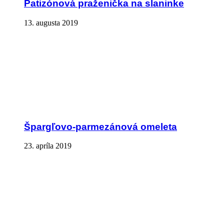
Patizónová praženička na slaninke
13. augusta 2019
Špargľovo-parmezánová omeleta
23. apríla 2019