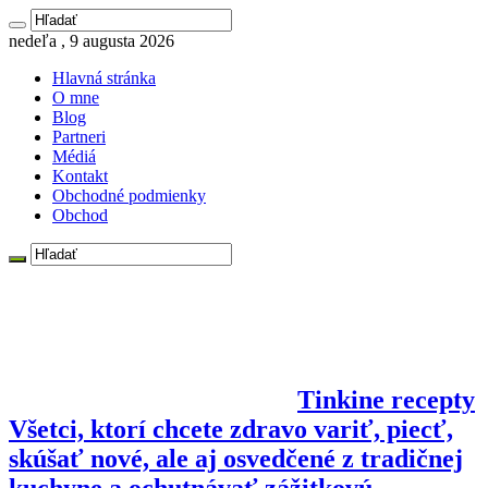
nedeľa , 9 augusta 2026
Hlavná stránka
O mne
Blog
Partneri
Médiá
Kontakt
Obchodné podmienky
Obchod
Tinkine recepty
Všetci, ktorí chcete zdravo variť, piecť,
skúšať nové, ale aj osvedčené z tradičnej
kuchyne a ochutnávať zážitkovú