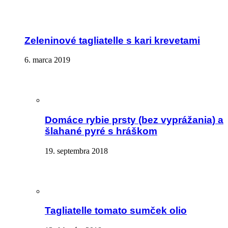
Zeleninové tagliatelle s kari krevetami
6. marca 2019
Domáce rybie prsty (bez vyprážania) a
šlahané pyré s hráškom
19. septembra 2018
Tagliatelle tomato sumček olio