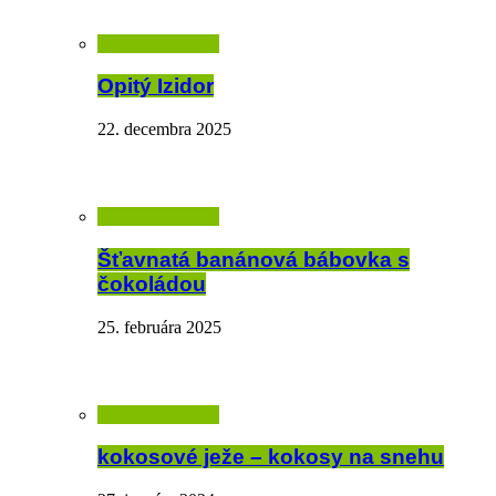
Opitý Izidor
22. decembra 2025
Šťavnatá banánová bábovka s
čokoládou
25. februára 2025
kokosové ježe – kokosy na snehu