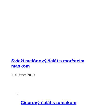
Svieži melónový šalát s morčacím
mäskom
1. augusta 2019
Cícerový šalát s tuniakom