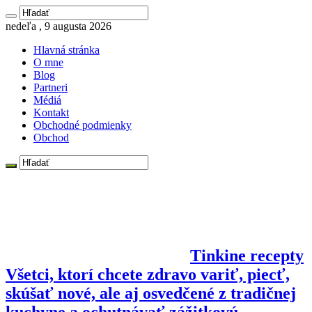
nedeľa , 9 augusta 2026
Hlavná stránka
O mne
Blog
Partneri
Médiá
Kontakt
Obchodné podmienky
Obchod
Tinkine recepty
Všetci, ktorí chcete zdravo variť, piecť,
skúšať nové, ale aj osvedčené z tradičnej
kuchyne a ochutnávať zážitkovú