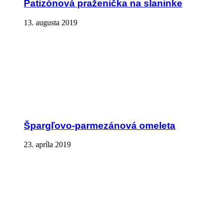
Patizónová praženička na slaninke
13. augusta 2019
Špargľovo-parmezánová omeleta
23. apríla 2019