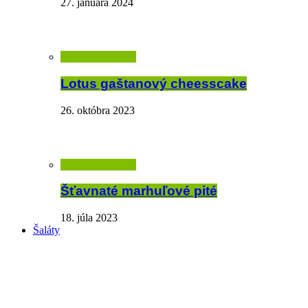
27. januára 2024
Lotus gaštanový cheesscake
26. októbra 2023
Šťavnaté marhuľové pité
18. júla 2023
Šaláty