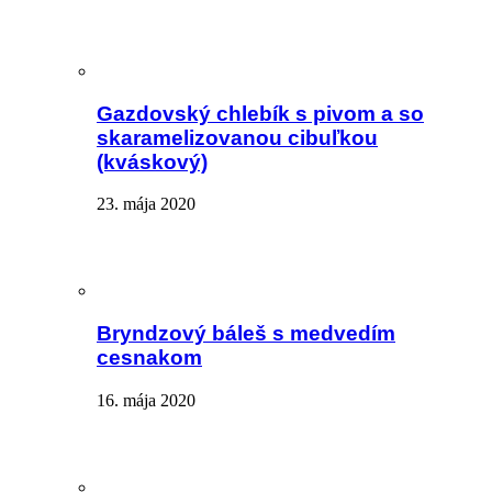
Gazdovský chlebík s pivom a so
skaramelizovanou cibuľkou
(kváskový)
23. mája 2020
Bryndzový báleš s medvedím
cesnakom
16. mája 2020