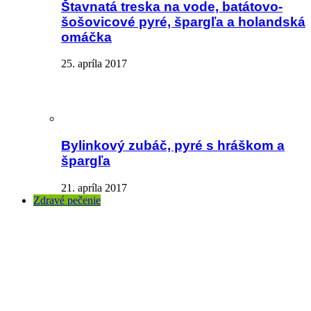
Štavnatá treska na vode, batátovo-
šošovicové pyré, špargľa a holandská
omáčka
25. apríla 2017
Bylinkový zubáč, pyré s hráškom a
špargľa
21. apríla 2017
Zdravé pečenie