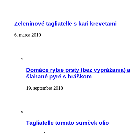
Zeleninové tagliatelle s kari krevetami
6. marca 2019
Domáce rybie prsty (bez vyprážania) a
šlahané pyré s hráškom
19. septembra 2018
Tagliatelle tomato sumček olio