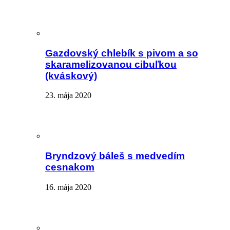
Gazdovský chlebík s pivom a so
skaramelizovanou cibuľkou
(kváskový)
23. mája 2020
Bryndzový báleš s medvedím
cesnakom
16. mája 2020