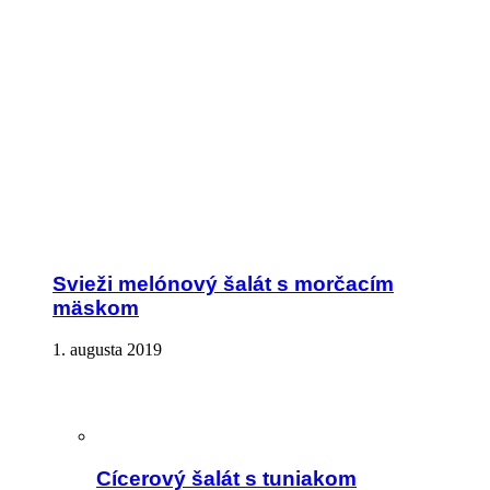
Svieži melónový šalát s morčacím
mäskom
1. augusta 2019
Cícerový šalát s tuniakom