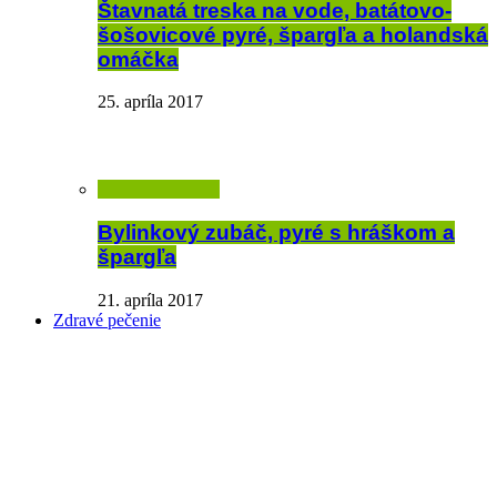
Štavnatá treska na vode, batátovo-
šošovicové pyré, špargľa a holandská
omáčka
25. apríla 2017
Bylinkový zubáč, pyré s hráškom a
špargľa
21. apríla 2017
Zdravé pečenie