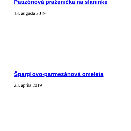
Patizónová praženička na slaninke
13. augusta 2019
Špargľovo-parmezánová omeleta
23. apríla 2019