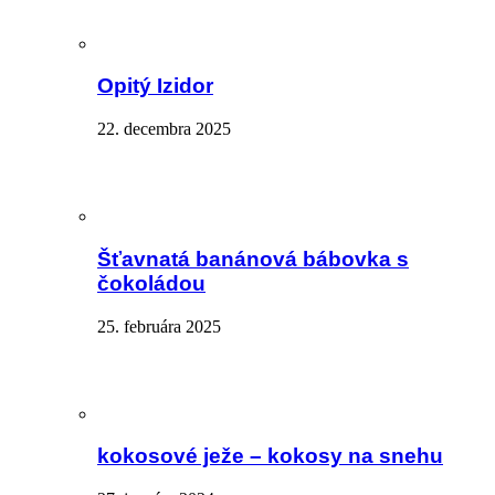
Opitý Izidor
22. decembra 2025
Šťavnatá banánová bábovka s
čokoládou
25. februára 2025
kokosové ježe – kokosy na snehu