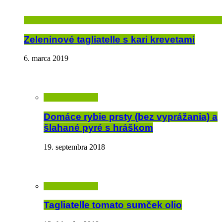
Zeleninové tagliatelle s kari krevetami
6. marca 2019
Domáce rybie prsty (bez vyprážania) a
šlahané pyré s hráškom
19. septembra 2018
Tagliatelle tomato sumček olio