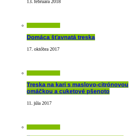
13. februára 2018
Domáca šťavnatá treska
17. októbra 2017
Treska na kari s maslovo-citrónovou
omáčkou a cuketové pšenoto
11. júla 2017