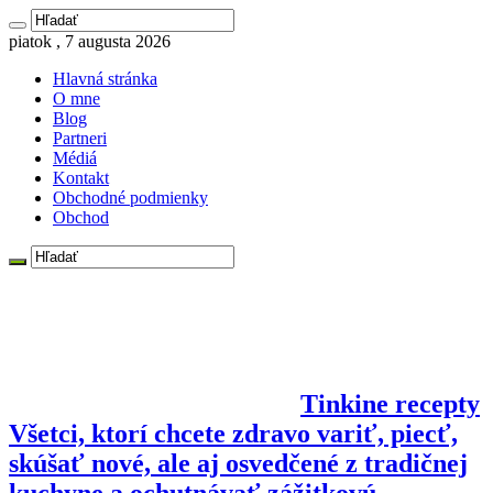
piatok , 7 augusta 2026
Hlavná stránka
O mne
Blog
Partneri
Médiá
Kontakt
Obchodné podmienky
Obchod
Tinkine recepty
Všetci, ktorí chcete zdravo variť, piecť,
skúšať nové, ale aj osvedčené z tradičnej
kuchyne a ochutnávať zážitkovú