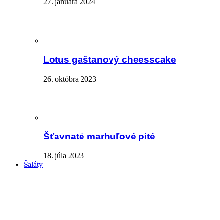
27. januára 2024
Lotus gaštanový cheesscake
26. októbra 2023
Šťavnaté marhuľové pité
18. júla 2023
Šaláty