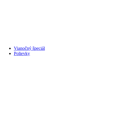
Vianočný špeciál
Polievky