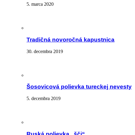
5. marca 2020
Tradičná novoročná kapustnica
30. decembra 2019
Šosovicová polievka tureckej nevesty
5. decembra 2019
Ruská polievka „šči“