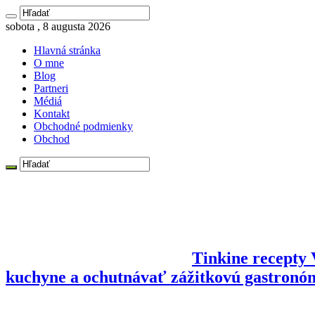
sobota , 8 augusta 2026
Hlavná stránka
O mne
Blog
Partneri
Médiá
Kontakt
Obchodné podmienky
Obchod
Tinkine recepty V
kuchyne a ochutnávať zážitkovú gastronó