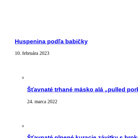
Huspenina podľa babičky
10. februára 2023
Šťavnaté trhané mäsko alá „pulled por
24. marca 2022
Šťavnaté plnené kuracie závitky s brok