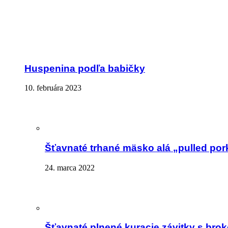
Huspenina podľa babičky
10. februára 2023
Šťavnaté trhané mäsko alá „pulled por
24. marca 2022
Šťavnaté plnené kuracie závitky s brok