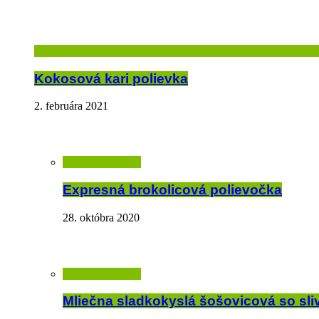
Kokosová kari polievka
2. februára 2021
Expresná brokolicová polievočka
28. októbra 2020
Mliečna sladkokyslá šošovicová so sli