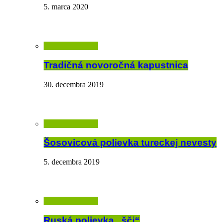
5. marca 2020
Tradičná novoročná kapustnica
30. decembra 2019
Šosovicová polievka tureckej nevesty
5. decembra 2019
Ruská polievka „šči“