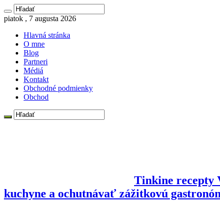
piatok , 7 augusta 2026
Hlavná stránka
O mne
Blog
Partneri
Médiá
Kontakt
Obchodné podmienky
Obchod
Tinkine recepty V
kuchyne a ochutnávať zážitkovú gastronó