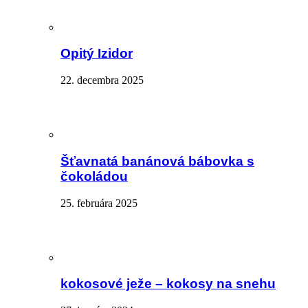
Opitý Izidor
22. decembra 2025
Šťavnatá banánová bábovka s
čokoládou
25. februára 2025
kokosové ježe – kokosy na snehu