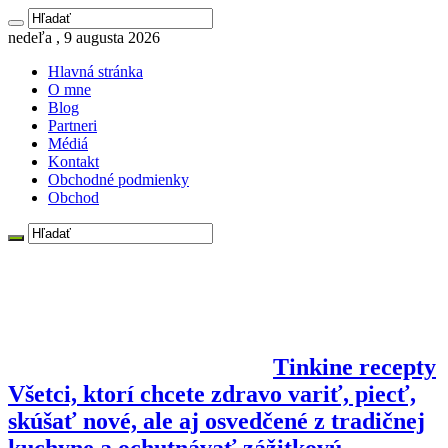
nedeľa , 9 augusta 2026
Hlavná stránka
O mne
Blog
Partneri
Médiá
Kontakt
Obchodné podmienky
Obchod
Tinkine recepty
Všetci, ktorí chcete zdravo variť, piecť,
skúšať nové, ale aj osvedčené z tradičnej
kuchyne a ochutnávať zážitkovú