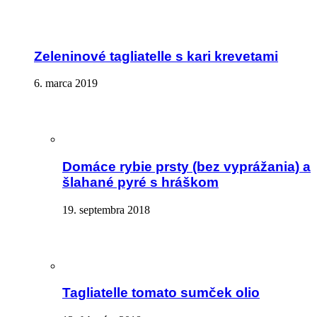
Zeleninové tagliatelle s kari krevetami
6. marca 2019
Domáce rybie prsty (bez vyprážania) a
šlahané pyré s hráškom
19. septembra 2018
Tagliatelle tomato sumček olio