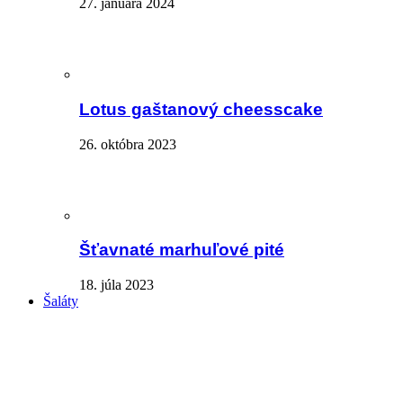
27. januára 2024
Lotus gaštanový cheesscake
26. októbra 2023
Šťavnaté marhuľové pité
18. júla 2023
Šaláty