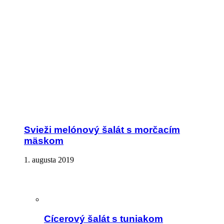
Svieži melónový šalát s morčacím
mäskom
1. augusta 2019
Cícerový šalát s tuniakom