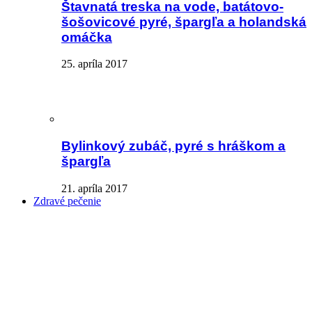
Štavnatá treska na vode, batátovo-
šošovicové pyré, špargľa a holandská
omáčka
25. apríla 2017
Bylinkový zubáč, pyré s hráškom a
špargľa
21. apríla 2017
Zdravé pečenie