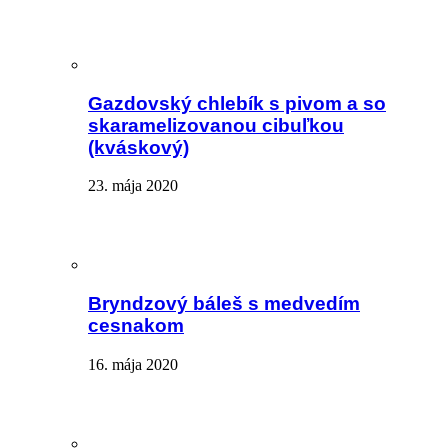
Gazdovský chlebík s pivom a so
skaramelizovanou cibuľkou
(kváskový)
23. mája 2020
Bryndzový báleš s medvedím
cesnakom
16. mája 2020