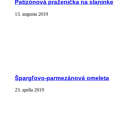
Patizónová praženička na slaninke
13. augusta 2019
Špargľovo-parmezánová omeleta
23. apríla 2019