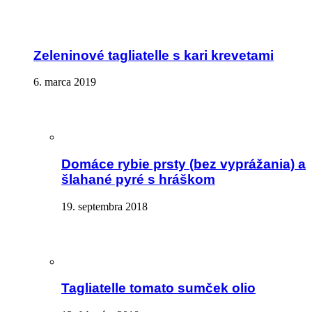
Zeleninové tagliatelle s kari krevetami
6. marca 2019
Domáce rybie prsty (bez vyprážania) a
šlahané pyré s hráškom
19. septembra 2018
Tagliatelle tomato sumček olio