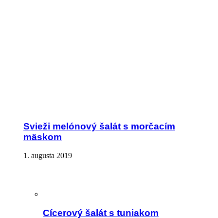
Svieži melónový šalát s morčacím
mäskom
1. augusta 2019
Cícerový šalát s tuniakom