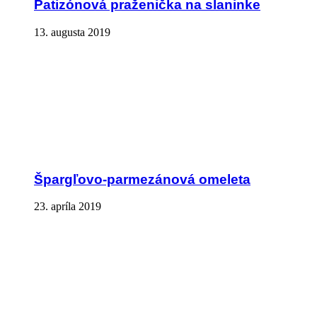
Patizónová praženička na slaninke
13. augusta 2019
Špargľovo-parmezánová omeleta
23. apríla 2019