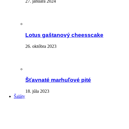
27. januára 2024
Lotus gaštanový cheesscake
26. októbra 2023
Šťavnaté marhuľové pité
18. júla 2023
Šaláty