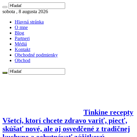
sobota , 8 augusta 2026
Hlavná stránka
O mne
Blog
Partneri
Médiá
Kontakt
Obchodné podmienky
Obchod
Tinkine recepty
Všetci, ktorí chcete zdravo variť, piecť,
skúšať nové, ale aj osvedčené z tradičnej
kuchyne a ochutnávať zážitkovú