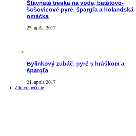
Štavnatá treska na vode, batátovo-
šošovicové pyré, špargľa a holandská
omáčka
25. apríla 2017
Bylinkový zubáč, pyré s hráškom a
špargľa
21. apríla 2017
Zdravé pečenie