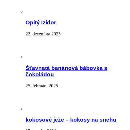
Opitý Izidor
22. decembra 2025
Šťavnatá banánová bábovka s
čokoládou
25. februára 2025
kokosové ježe – kokosy na snehu