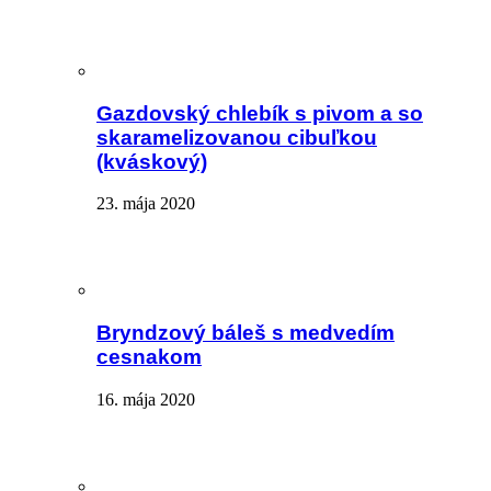
Gazdovský chlebík s pivom a so
skaramelizovanou cibuľkou
(kváskový)
23. mája 2020
Bryndzový báleš s medvedím
cesnakom
16. mája 2020