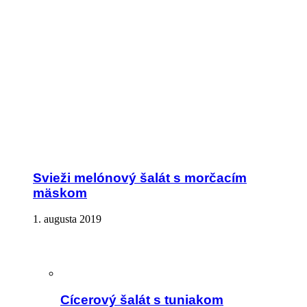
Svieži melónový šalát s morčacím
mäskom
1. augusta 2019
Cícerový šalát s tuniakom