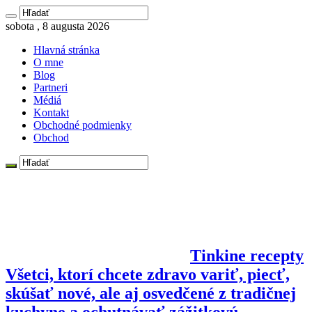
sobota , 8 augusta 2026
Hlavná stránka
O mne
Blog
Partneri
Médiá
Kontakt
Obchodné podmienky
Obchod
Tinkine recepty
Všetci, ktorí chcete zdravo variť, piecť,
skúšať nové, ale aj osvedčené z tradičnej
kuchyne a ochutnávať zážitkovú