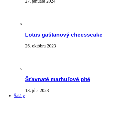
27. januára 2024
Lotus gaštanový cheesscake
26. októbra 2023
Šťavnaté marhuľové pité
18. júla 2023
Šaláty