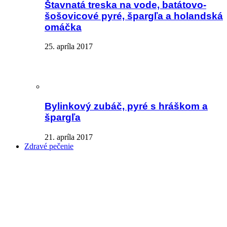
Štavnatá treska na vode, batátovo-
šošovicové pyré, špargľa a holandská
omáčka
25. apríla 2017
Bylinkový zubáč, pyré s hráškom a
špargľa
21. apríla 2017
Zdravé pečenie