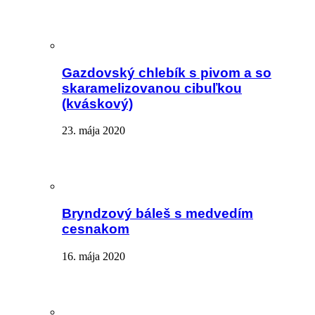
Gazdovský chlebík s pivom a so
skaramelizovanou cibuľkou
(kváskový)
23. mája 2020
Bryndzový báleš s medvedím
cesnakom
16. mája 2020