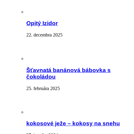
Opitý Izidor
22. decembra 2025
Šťavnatá banánová bábovka s
čokoládou
25. februára 2025
kokosové ježe – kokosy na snehu