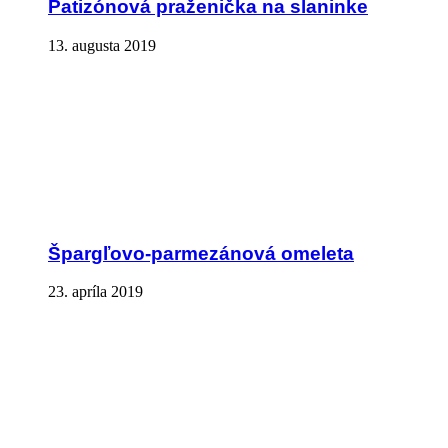
Patizónová praženička na slaninke
13. augusta 2019
Špargľovo-parmezánová omeleta
23. apríla 2019