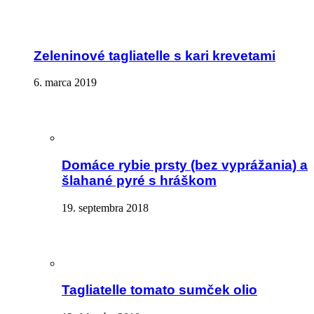
Zeleninové tagliatelle s kari krevetami
6. marca 2019
Domáce rybie prsty (bez vyprážania) a
šlahané pyré s hráškom
19. septembra 2018
Tagliatelle tomato sumček olio