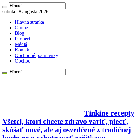
sobota , 8 augusta 2026
Hlavná stránka
O mne
Blog
Partneri
Médiá
Kontakt
Obchodné podmienky
Obchod
Tinkine recepty
Všetci, ktorí chcete zdravo variť, piecť,
skúšať nové, ale aj osvedčené z tradičnej
kuchyne a ochutnávať zážitkovú