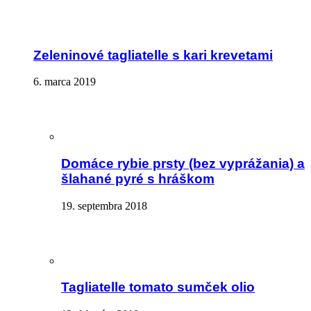
Zeleninové tagliatelle s kari krevetami
6. marca 2019
Domáce rybie prsty (bez vyprážania) a
šlahané pyré s hráškom
19. septembra 2018
Tagliatelle tomato sumček olio