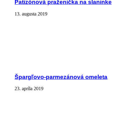
Patizónová praženička na slaninke
13. augusta 2019
Špargľovo-parmezánová omeleta
23. apríla 2019