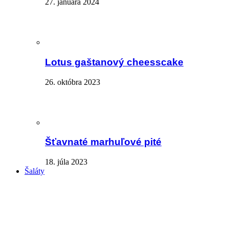
27. januára 2024
Lotus gaštanový cheesscake
26. októbra 2023
Šťavnaté marhuľové pité
18. júla 2023
Šaláty