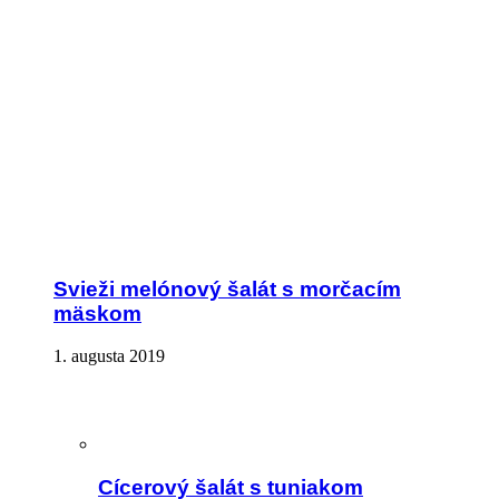
Svieži melónový šalát s morčacím
mäskom
1. augusta 2019
Cícerový šalát s tuniakom