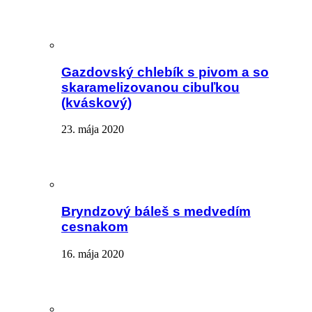
Gazdovský chlebík s pivom a so
skaramelizovanou cibuľkou
(kváskový)
23. mája 2020
Bryndzový báleš s medvedím
cesnakom
16. mája 2020