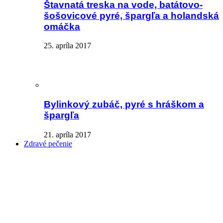
Štavnatá treska na vode, batátovo-
šošovicové pyré, špargľa a holandská
omáčka
25. apríla 2017
Bylinkový zubáč, pyré s hráškom a
špargľa
21. apríla 2017
Zdravé pečenie