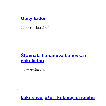
Opitý Izidor
22. decembra 2025
Šťavnatá banánová bábovka s
čokoládou
25. februára 2025
kokosové ježe – kokosy na snehu