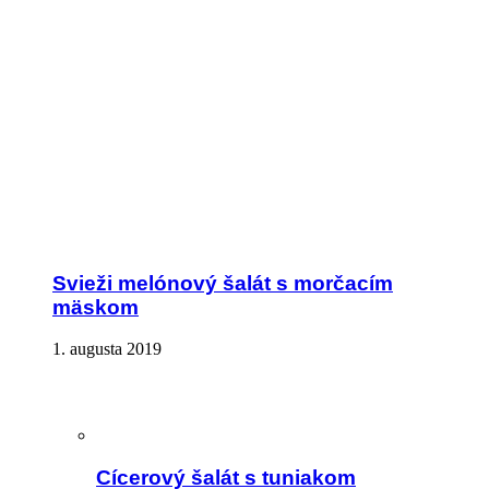
Svieži melónový šalát s morčacím
mäskom
1. augusta 2019
Cícerový šalát s tuniakom