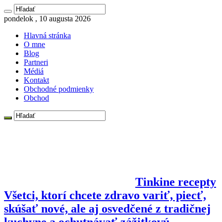
pondelok , 10 augusta 2026
Hlavná stránka
O mne
Blog
Partneri
Médiá
Kontakt
Obchodné podmienky
Obchod
Tinkine recepty
Všetci, ktorí chcete zdravo variť, piecť,
skúšať nové, ale aj osvedčené z tradičnej
kuchyne a ochutnávať zážitkovú