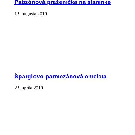
Patizónová praženička na slaninke
13. augusta 2019
Špargľovo-parmezánová omeleta
23. apríla 2019