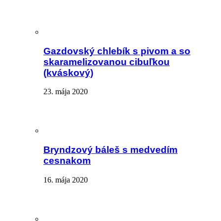
Gazdovský chlebík s pivom a so
skaramelizovanou cibuľkou
(kváskový)
23. mája 2020
Bryndzový báleš s medvedím
cesnakom
16. mája 2020