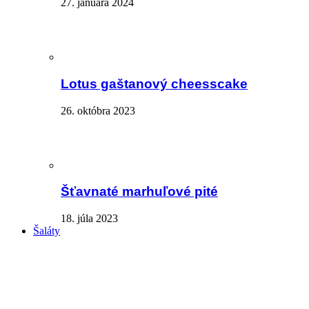
27. januára 2024
Lotus gaštanový cheesscake
26. októbra 2023
Šťavnaté marhuľové pité
18. júla 2023
Šaláty