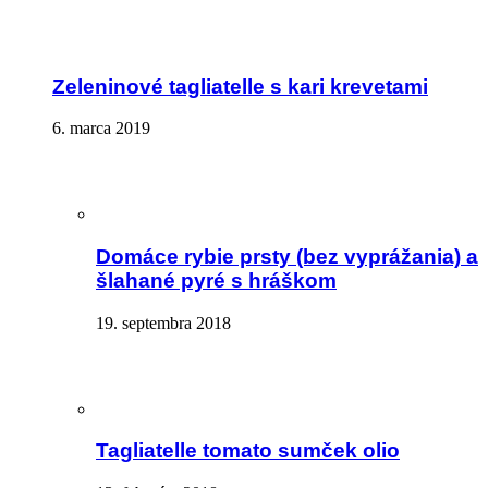
Zeleninové tagliatelle s kari krevetami
6. marca 2019
Domáce rybie prsty (bez vyprážania) a
šlahané pyré s hráškom
19. septembra 2018
Tagliatelle tomato sumček olio