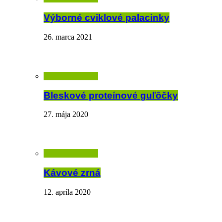
Výborné cviklové palacinky
26. marca 2021
Bleskové proteínové guľôčky
27. mája 2020
Kávové zrná
12. apríla 2020