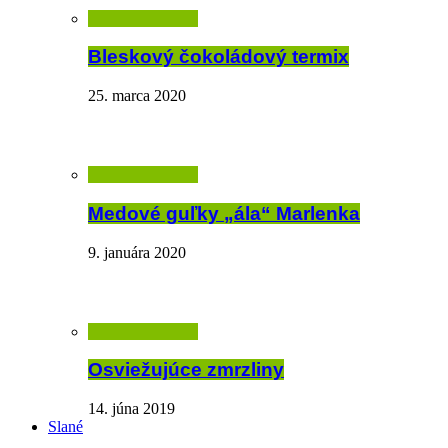
Bleskový čokoládový termix
25. marca 2020
Medové guľky „ála“ Marlenka
9. januára 2020
Osviežujúce zmrzliny
14. júna 2019
Slané