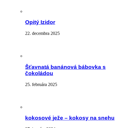
Opitý Izidor
22. decembra 2025
Šťavnatá banánová bábovka s
čokoládou
25. februára 2025
kokosové ježe – kokosy na snehu