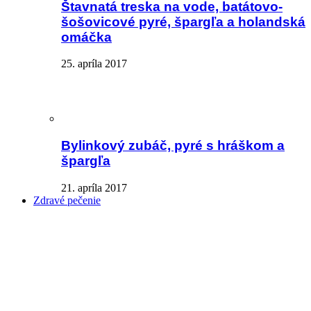
Štavnatá treska na vode, batátovo-
šošovicové pyré, špargľa a holandská
omáčka
25. apríla 2017
Bylinkový zubáč, pyré s hráškom a
špargľa
21. apríla 2017
Zdravé pečenie