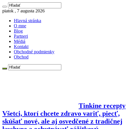
piatok , 7 augusta 2026
Hlavná stránka
O mne
Blog
Partneri
Médiá
Kontakt
Obchodné podmienky
Obchod
Tinkine recepty
Všetci, ktorí chcete zdravo variť, piecť,
skúšať nové, ale aj osvedčené z tradičnej
kuchyne a ochutnávať zážitkovú