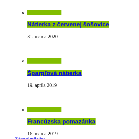
Nátierka z červenej šošovice
31. marca 2020
Špargľová nátierka
19. apríla 2019
Francúzska pomazánka
16. marca 2019