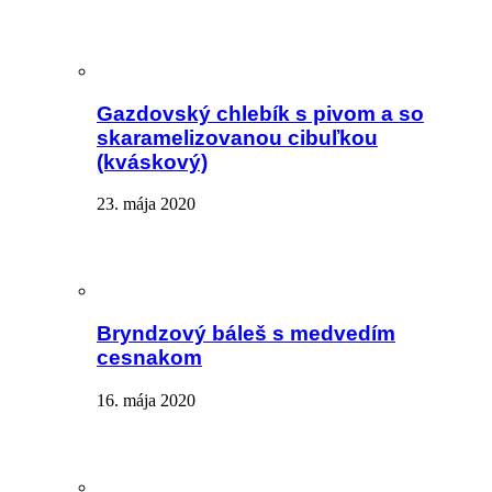
Gazdovský chlebík s pivom a so
skaramelizovanou cibuľkou
(kváskový)
23. mája 2020
Bryndzový báleš s medvedím
cesnakom
16. mája 2020