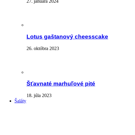
27. januára 2024
Lotus gaštanový cheesscake
26. októbra 2023
Šťavnaté marhuľové pité
18. júla 2023
Šaláty