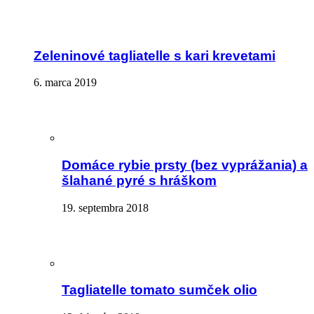
Zeleninové tagliatelle s kari krevetami
6. marca 2019
Domáce rybie prsty (bez vyprážania) a
šlahané pyré s hráškom
19. septembra 2018
Tagliatelle tomato sumček olio