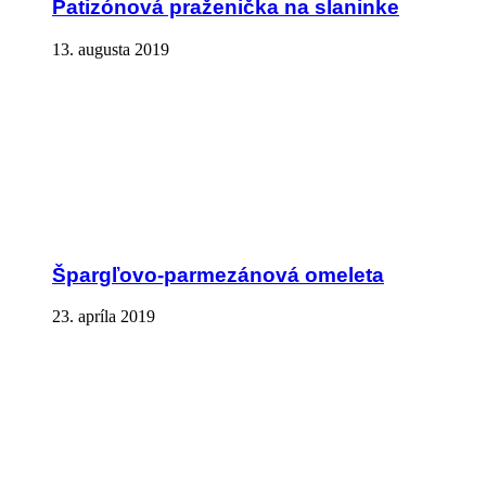
Patizónová praženička na slaninke
13. augusta 2019
Špargľovo-parmezánová omeleta
23. apríla 2019