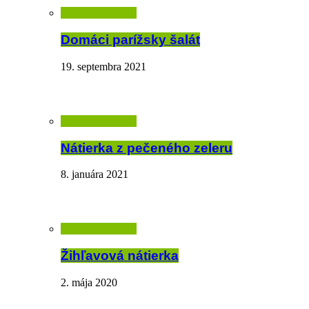
Domáci parížsky šalát
19. septembra 2021
Nátierka z pečeného zeleru
8. januára 2021
Žihľavová nátierka
2. mája 2020