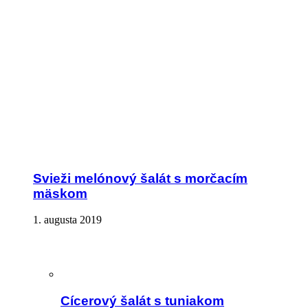
Svieži melónový šalát s morčacím
mäskom
1. augusta 2019
Cícerový šalát s tuniakom