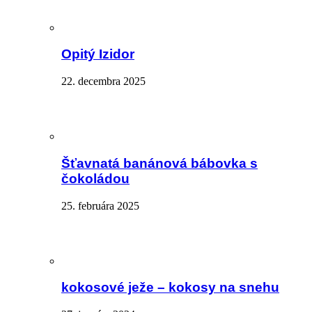
Opitý Izidor
22. decembra 2025
Šťavnatá banánová bábovka s
čokoládou
25. februára 2025
kokosové ježe – kokosy na snehu