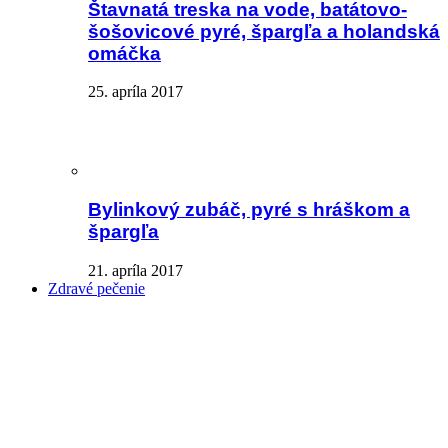
Štavnatá treska na vode, batátovo-
šošovicové pyré, špargľa a holandská
omáčka
25. apríla 2017
Bylinkový zubáč, pyré s hráškom a
špargľa
21. apríla 2017
Zdravé pečenie