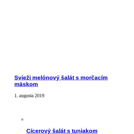
Svieži melónový šalát s morčacím
mäskom
1. augusta 2019
Cícerový šalát s tuniakom