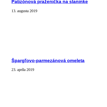
Patizónová praženička na slaninke
13. augusta 2019
Špargľovo-parmezánová omeleta
23. apríla 2019