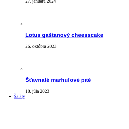
27. januára 2024
Lotus gaštanový cheesscake
26. októbra 2023
Šťavnaté marhuľové pité
18. júla 2023
Šaláty