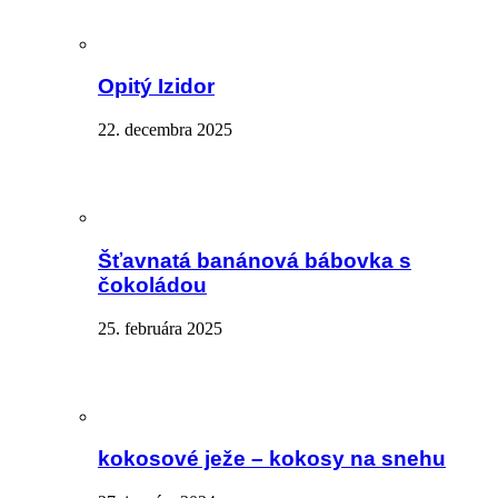
Opitý Izidor
22. decembra 2025
Šťavnatá banánová bábovka s
čokoládou
25. februára 2025
kokosové ježe – kokosy na snehu