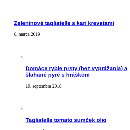
Zeleninové tagliatelle s kari krevetami
6. marca 2019
Domáce rybie prsty (bez vyprážania) a
šlahané pyré s hráškom
19. septembra 2018
Tagliatelle tomato sumček olio