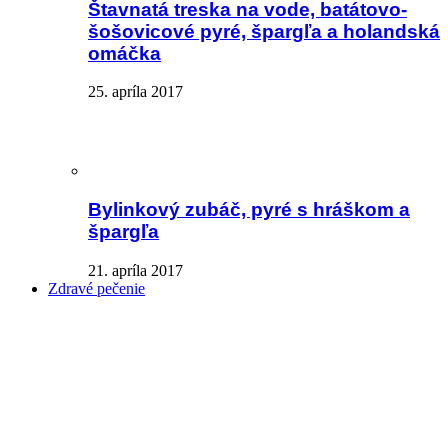
Štavnatá treska na vode, batátovo-
šošovicové pyré, špargľa a holandská
omáčka
25. apríla 2017
Bylinkový zubáč, pyré s hráškom a
špargľa
21. apríla 2017
Zdravé pečenie