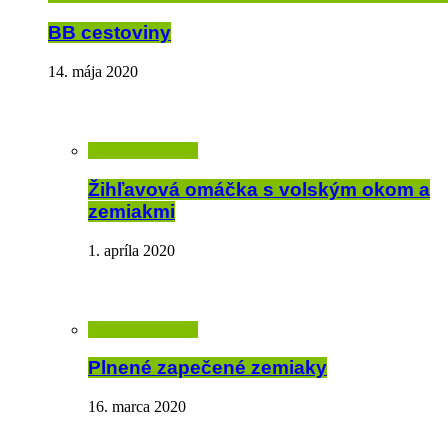
BB cestoviny
14. mája 2020
Žihľavová omáčka s volským okom a
zemiakmi
1. apríla 2020
Plnené zapečené zemiaky
16. marca 2020