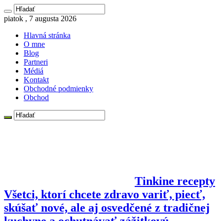
piatok , 7 augusta 2026
Hlavná stránka
O mne
Blog
Partneri
Médiá
Kontakt
Obchodné podmienky
Obchod
Tinkine recepty
Všetci, ktorí chcete zdravo variť, piecť,
skúšať nové, ale aj osvedčené z tradičnej
kuchyne a ochutnávať zážitkovú