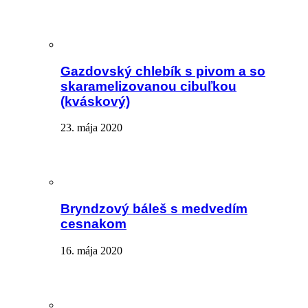
Gazdovský chlebík s pivom a so
skaramelizovanou cibuľkou
(kváskový)
23. mája 2020
Bryndzový báleš s medvedím
cesnakom
16. mája 2020