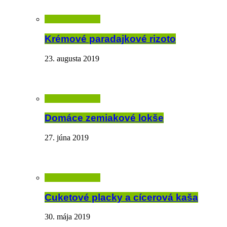
Krémové paradajkové rizoto
23. augusta 2019
Domáce zemiakové lokše
27. júna 2019
Cuketové placky a cícerová kaša
30. mája 2019