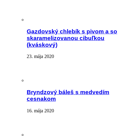
Gazdovský chlebík s pivom a so
skaramelizovanou cibuľkou
(kváskový)
23. mája 2020
Bryndzový báleš s medvedím
cesnakom
16. mája 2020