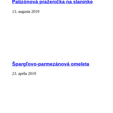
Patizónová praženička na slaninke
13. augusta 2019
Špargľovo-parmezánová omeleta
23. apríla 2019