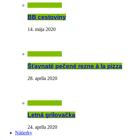
BB cestoviny
14. mája 2020
Šťavnaté pečené rezne à la pizza
28. apríla 2020
Letná grilovačka
24. apríla 2020
Nátierky