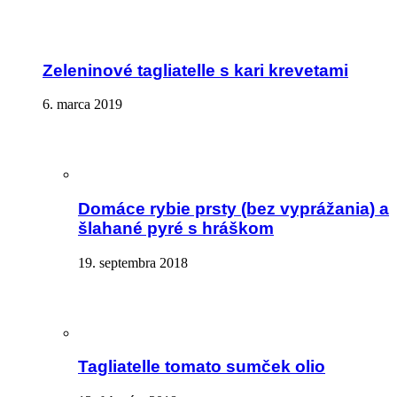
Zeleninové tagliatelle s kari krevetami
6. marca 2019
Domáce rybie prsty (bez vyprážania) a
šlahané pyré s hráškom
19. septembra 2018
Tagliatelle tomato sumček olio