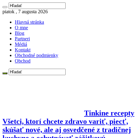
piatok , 7 augusta 2026
Hlavná stránka
O mne
Blog
Partneri
Médiá
Kontakt
Obchodné podmienky
Obchod
Tinkine recepty
Všetci, ktorí chcete zdravo variť, piecť,
skúšať nové, ale aj osvedčené z tradičnej
kuchyne a ochutnávať zážitkovú