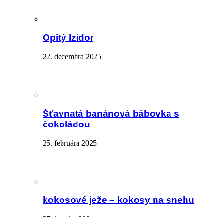
Opitý Izidor
22. decembra 2025
Šťavnatá banánová bábovka s
čokoládou
25. februára 2025
kokosové ježe – kokosy na snehu