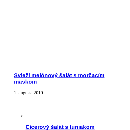
Svieži melónový šalát s morčacím
mäskom
1. augusta 2019
Cícerový šalát s tuniakom