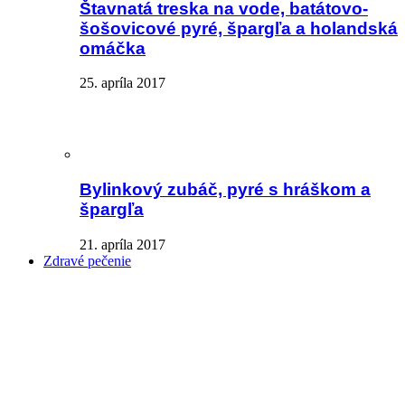
Štavnatá treska na vode, batátovo-
šošovicové pyré, špargľa a holandská
omáčka
25. apríla 2017
Bylinkový zubáč, pyré s hráškom a
špargľa
21. apríla 2017
Zdravé pečenie