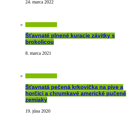
24. marca 2022
Šťavnaté plnené kuracie závitky s
brokolicou
8. marca 2021
Šťavnatá pečená krkovička na pive a
horčici a chrumkavé americké pučené
zemiaky
19. júna 2020