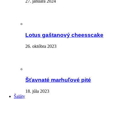
27. januára 2024
Lotus gaštanový cheesscake
26. októbra 2023
Šťavnaté marhuľové pité
18. júla 2023
Šaláty