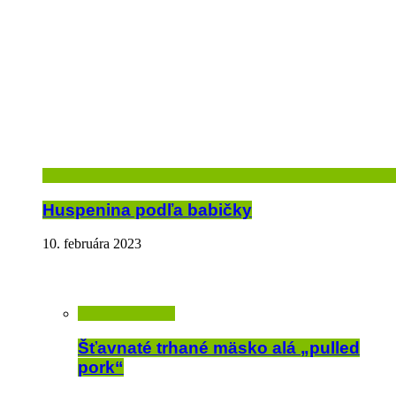
Huspenina podľa babičky
10. februára 2023
Šťavnaté trhané mäsko alá „pulled
pork“