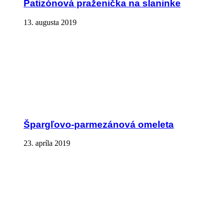
Patizónová praženička na slaninke
13. augusta 2019
Špargľovo-parmezánová omeleta
23. apríla 2019