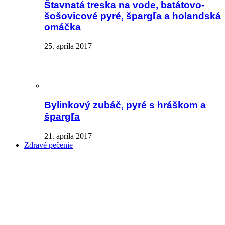
Štavnatá treska na vode, batátovo-
šošovicové pyré, špargľa a holandská
omáčka
25. apríla 2017
Bylinkový zubáč, pyré s hráškom a
špargľa
21. apríla 2017
Zdravé pečenie