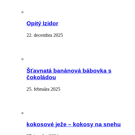
Opitý Izidor
22. decembra 2025
Šťavnatá banánová bábovka s
čokoládou
25. februára 2025
kokosové ježe – kokosy na snehu