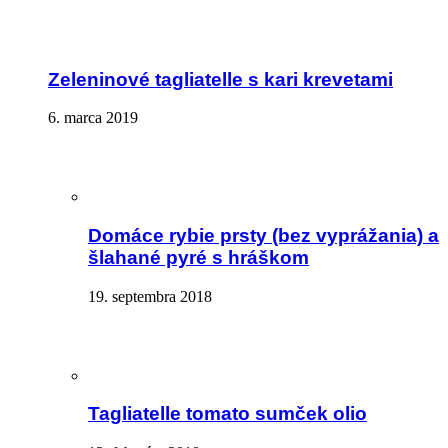
Zeleninové tagliatelle s kari krevetami
6. marca 2019
Domáce rybie prsty (bez vyprážania) a
šlahané pyré s hráškom
19. septembra 2018
Tagliatelle tomato sumček olio