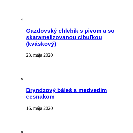
Gazdovský chlebík s pivom a so
skaramelizovanou cibuľkou
(kváskový)
23. mája 2020
Bryndzový báleš s medvedím
cesnakom
16. mája 2020