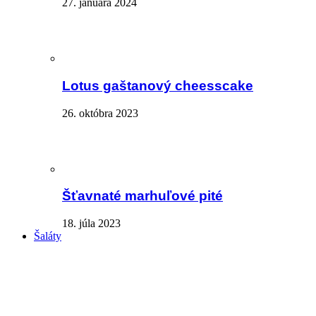
27. januára 2024
Lotus gaštanový cheesscake
26. októbra 2023
Šťavnaté marhuľové pité
18. júla 2023
Šaláty