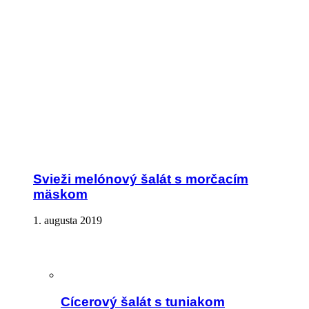
Svieži melónový šalát s morčacím
mäskom
1. augusta 2019
Cícerový šalát s tuniakom