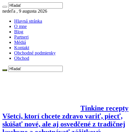
nedeľa , 9 augusta 2026
Hlavná stránka
O mne
Blog
Partneri
Médiá
Kontakt
Obchodné podmienky
Obchod
Tinkine recepty
Všetci, ktorí chcete zdravo variť, piecť,
skúšať nové, ale aj osvedčené z tradičnej
kuchyne a ochutnávať zážitkovú