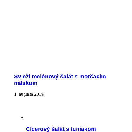
Svieži melónový šalát s morčacím
mäskom
1. augusta 2019
Cícerový šalát s tuniakom