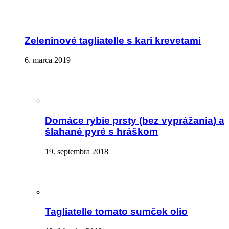
Zeleninové tagliatelle s kari krevetami
6. marca 2019
Domáce rybie prsty (bez vyprážania) a
šlahané pyré s hráškom
19. septembra 2018
Tagliatelle tomato sumček olio