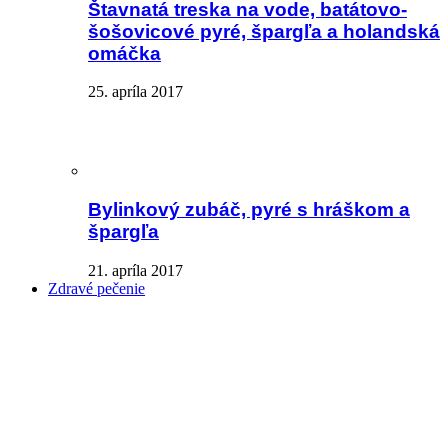
Štavnatá treska na vode, batátovo-
šošovicové pyré, špargľa a holandská
omáčka
25. apríla 2017
Bylinkový zubáč, pyré s hráškom a
špargľa
21. apríla 2017
Zdravé pečenie