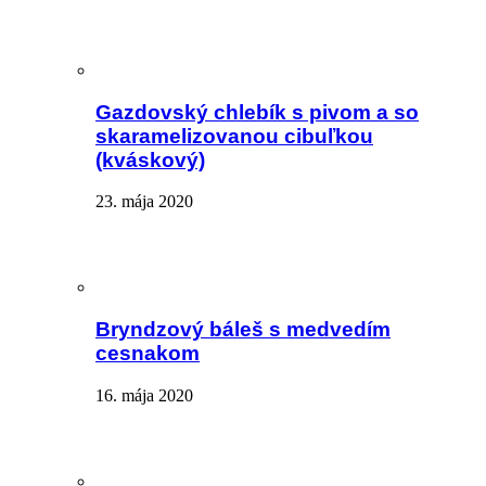
Gazdovský chlebík s pivom a so
skaramelizovanou cibuľkou
(kváskový)
23. mája 2020
Bryndzový báleš s medvedím
cesnakom
16. mája 2020