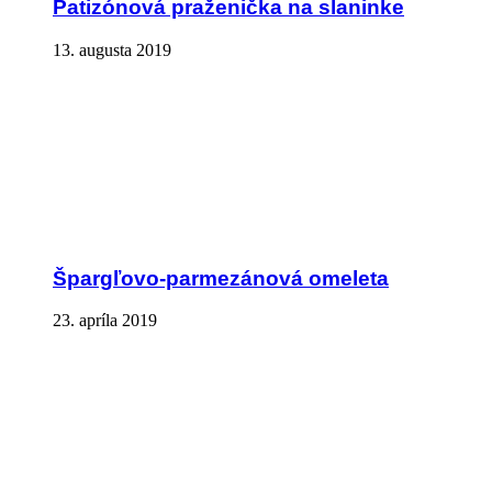
Patizónová praženička na slaninke
13. augusta 2019
Špargľovo-parmezánová omeleta
23. apríla 2019