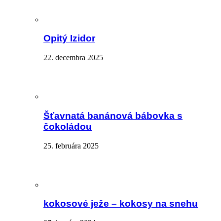
Opitý Izidor
22. decembra 2025
Šťavnatá banánová bábovka s
čokoládou
25. februára 2025
kokosové ježe – kokosy na snehu