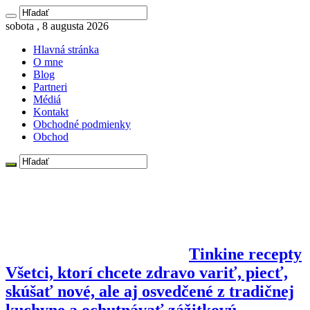
sobota , 8 augusta 2026
Hlavná stránka
O mne
Blog
Partneri
Médiá
Kontakt
Obchodné podmienky
Obchod
Tinkine recepty
Všetci, ktorí chcete zdravo variť, piecť,
skúšať nové, ale aj osvedčené z tradičnej
kuchyne a ochutnávať zážitkovú