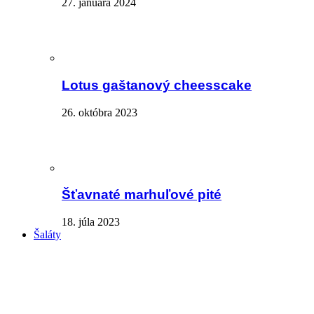
27. januára 2024
Lotus gaštanový cheesscake
26. októbra 2023
Šťavnaté marhuľové pité
18. júla 2023
Šaláty