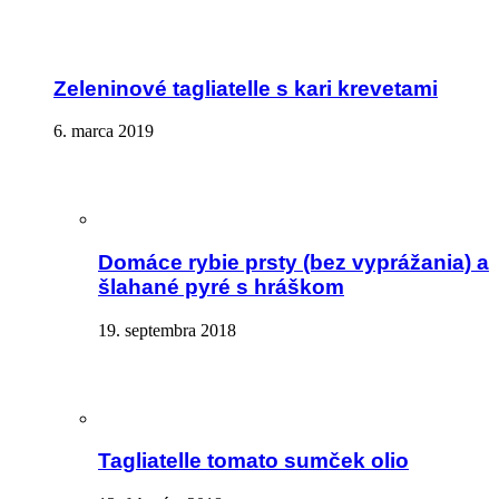
Zeleninové tagliatelle s kari krevetami
6. marca 2019
Domáce rybie prsty (bez vyprážania) a
šlahané pyré s hráškom
19. septembra 2018
Tagliatelle tomato sumček olio