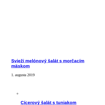
Svieži melónový šalát s morčacím
mäskom
1. augusta 2019
Cícerový šalát s tuniakom