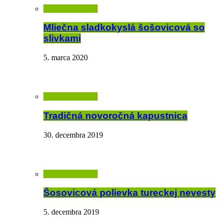
Mliečna sladkokyslá šošovicová so
slivkami
5. marca 2020
Tradičná novoročná kapustnica
30. decembra 2019
Šosovicová polievka tureckej nevesty
5. decembra 2019