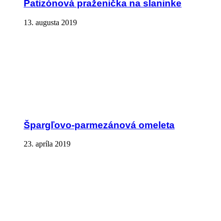
Patizónová praženička na slaninke
13. augusta 2019
Špargľovo-parmezánová omeleta
23. apríla 2019