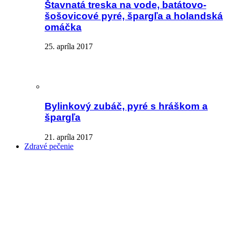
Štavnatá treska na vode, batátovo-
šošovicové pyré, špargľa a holandská
omáčka
25. apríla 2017
Bylinkový zubáč, pyré s hráškom a
špargľa
21. apríla 2017
Zdravé pečenie