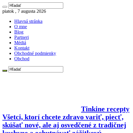
piatok , 7 augusta 2026
Hlavná stránka
O mne
Blog
Partneri
Médiá
Kontakt
Obchodné podmienky
Obchod
Tinkine recepty
Všetci, ktorí chcete zdravo variť, piecť,
skúšať nové, ale aj osvedčené z tradičnej
kuchyne a ochutnávať zážitkovú