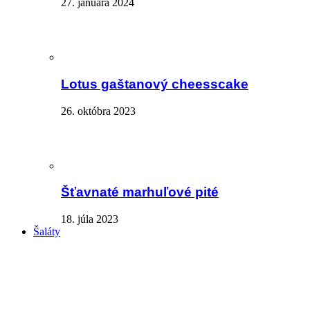
27. januára 2024
Lotus gaštanový cheesscake
26. októbra 2023
Šťavnaté marhuľové pité
18. júla 2023
Šaláty