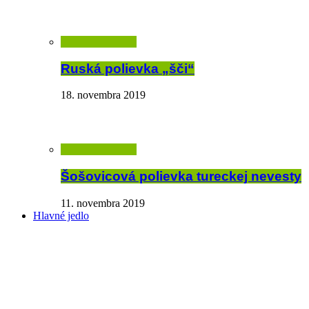
Ruská polievka „šči“
18. novembra 2019
Šošovicová polievka tureckej nevesty
11. novembra 2019
Hlavné jedlo