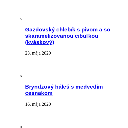
Gazdovský chlebík s pivom a so
skaramelizovanou cibuľkou
(kváskový)
23. mája 2020
Bryndzový báleš s medvedím
cesnakom
16. mája 2020