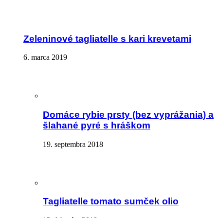
Zeleninové tagliatelle s kari krevetami
6. marca 2019
Domáce rybie prsty (bez vyprážania) a
šlahané pyré s hráškom
19. septembra 2018
Tagliatelle tomato sumček olio