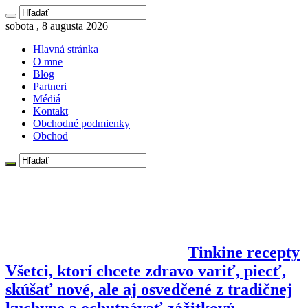
sobota , 8 augusta 2026
Hlavná stránka
O mne
Blog
Partneri
Médiá
Kontakt
Obchodné podmienky
Obchod
Tinkine recepty
Všetci, ktorí chcete zdravo variť, piecť,
skúšať nové, ale aj osvedčené z tradičnej
kuchyne a ochutnávať zážitkovú