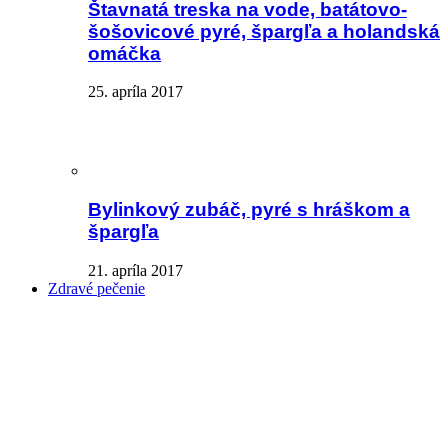
Štavnatá treska na vode, batátovo-
šošovicové pyré, špargľa a holandská
omáčka
25. apríla 2017
Bylinkový zubáč, pyré s hráškom a
špargľa
21. apríla 2017
Zdravé pečenie