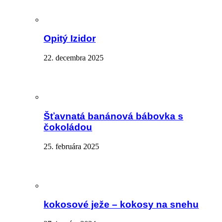
Opitý Izidor
22. decembra 2025
Šťavnatá banánová bábovka s
čokoládou
25. februára 2025
kokosové ježe – kokosy na snehu