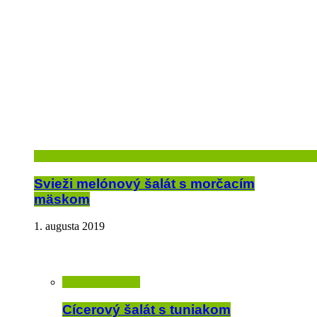
Svieži melónový šalát s morčacím
mäskom
1. augusta 2019
Cícerový šalát s tuniakom