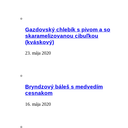
Gazdovský chlebík s pivom a so
skaramelizovanou cibuľkou
(kváskový)
23. mája 2020
Bryndzový báleš s medvedím
cesnakom
16. mája 2020