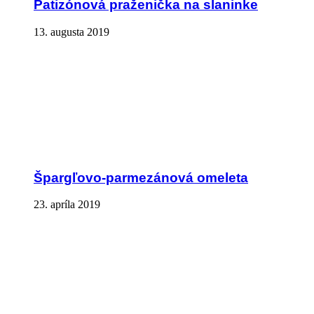
Patizónová praženička na slaninke
13. augusta 2019
Špargľovo-parmezánová omeleta
23. apríla 2019