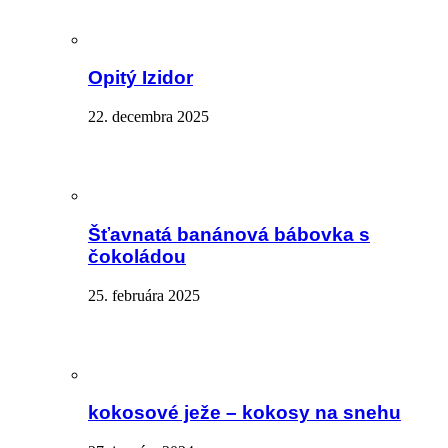
Opitý Izidor
22. decembra 2025
Šťavnatá banánová bábovka s
čokoládou
25. februára 2025
kokosové ježe – kokosy na snehu