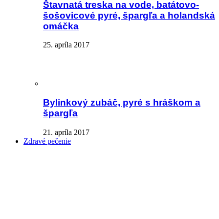
Štavnatá treska na vode, batátovo-
šošovicové pyré, špargľa a holandská
omáčka
25. apríla 2017
Bylinkový zubáč, pyré s hráškom a
špargľa
21. apríla 2017
Zdravé pečenie