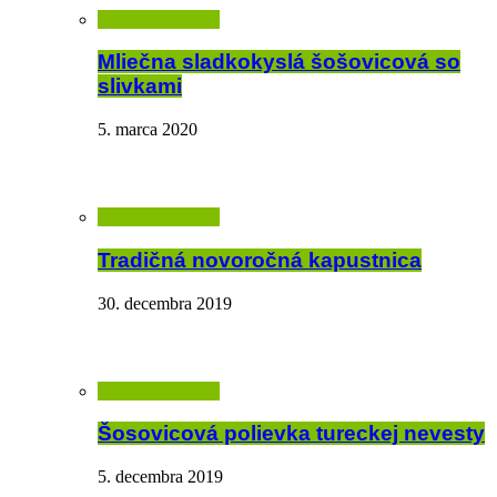
Mliečna sladkokyslá šošovicová so
slivkami
5. marca 2020
Tradičná novoročná kapustnica
30. decembra 2019
Šosovicová polievka tureckej nevesty
5. decembra 2019