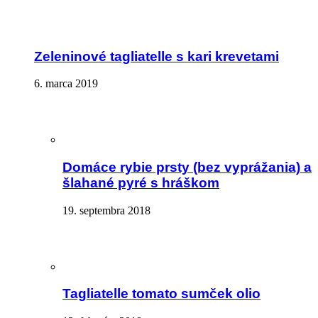
Zeleninové tagliatelle s kari krevetami
6. marca 2019
Domáce rybie prsty (bez vyprážania) a
šlahané pyré s hráškom
19. septembra 2018
Tagliatelle tomato sumček olio