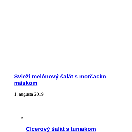
Svieži melónový šalát s morčacím
mäskom
1. augusta 2019
Cícerový šalát s tuniakom