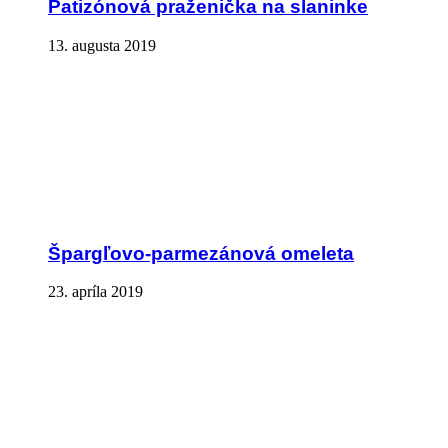
Patizónová praženička na slaninke
13. augusta 2019
Špargľovo-parmezánová omeleta
23. apríla 2019