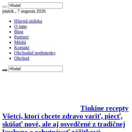
piatok , 7 augusta 2026
Hlavná stránka
O mne
Blog
Partneri
Médiá
Kontakt
Obchodné podmienky
Obchod
Tinkine recepty
Všetci, ktorí chcete zdravo variť, piecť,
skúšať nové, ale aj osvedčené z tradičnej
kuchyne a ochutnávať zážitkovú