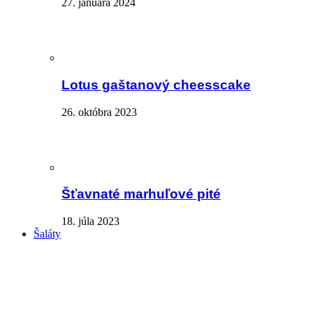
27. januára 2024
Lotus gaštanový cheesscake
26. októbra 2023
Šťavnaté marhuľové pité
18. júla 2023
Šaláty