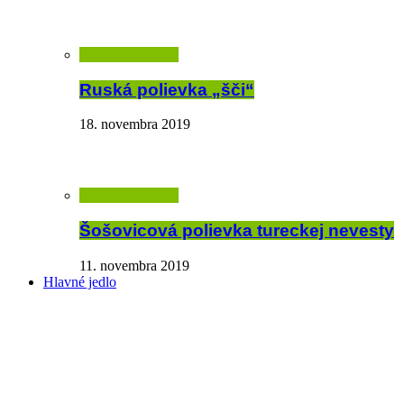
Ruská polievka „šči“
18. novembra 2019
Šošovicová polievka tureckej nevesty
11. novembra 2019
Hlavné jedlo