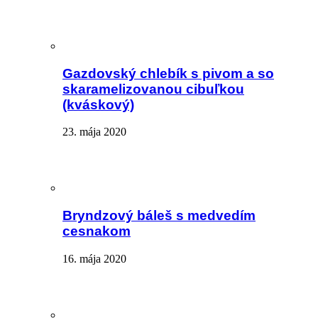
Gazdovský chlebík s pivom a so
skaramelizovanou cibuľkou
(kváskový)
23. mája 2020
Bryndzový báleš s medvedím
cesnakom
16. mája 2020