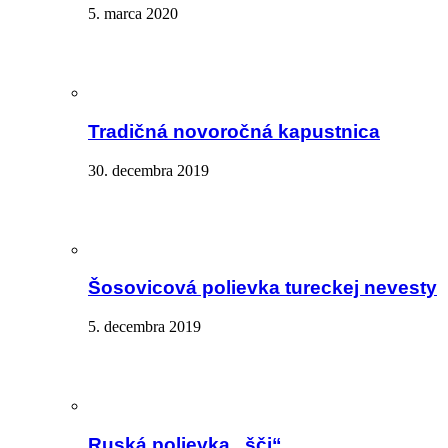
5. marca 2020
Tradičná novoročná kapustnica
30. decembra 2019
Šosovicová polievka tureckej nevesty
5. decembra 2019
Ruská polievka „šči“