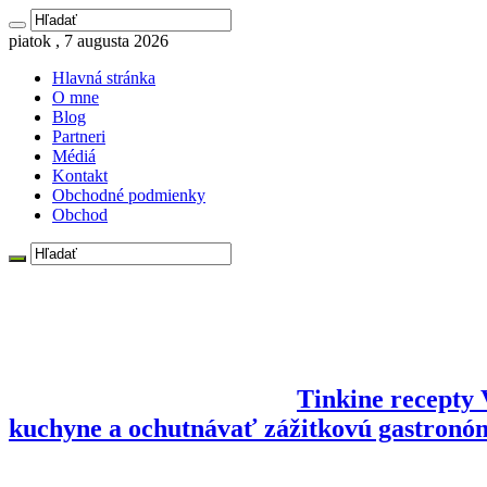
piatok , 7 augusta 2026
Hlavná stránka
O mne
Blog
Partneri
Médiá
Kontakt
Obchodné podmienky
Obchod
Tinkine recepty V
kuchyne a ochutnávať zážitkovú gastronó