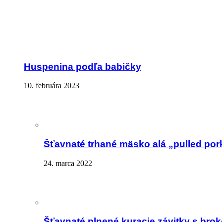
Huspenina podľa babičky
10. februára 2023
Šťavnaté trhané mäsko alá „pulled por
24. marca 2022
Šťavnaté plnené kuracie závitky s brok