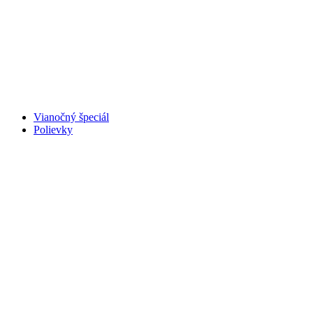
Vianočný špeciál
Polievky