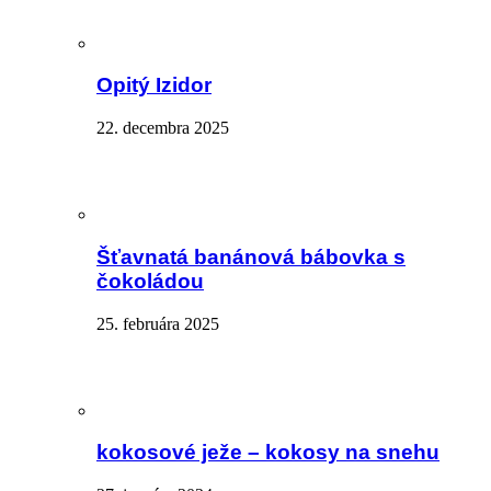
Opitý Izidor
22. decembra 2025
Šťavnatá banánová bábovka s
čokoládou
25. februára 2025
kokosové ježe – kokosy na snehu