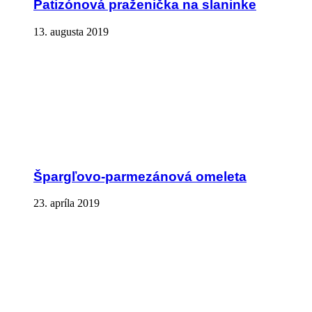
Patizónová praženička na slaninke
13. augusta 2019
Špargľovo-parmezánová omeleta
23. apríla 2019