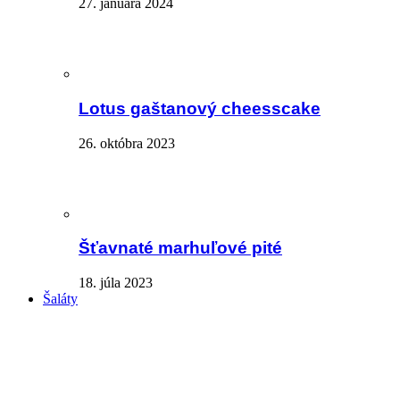
27. januára 2024
Lotus gaštanový cheesscake
26. októbra 2023
Šťavnaté marhuľové pité
18. júla 2023
Šaláty