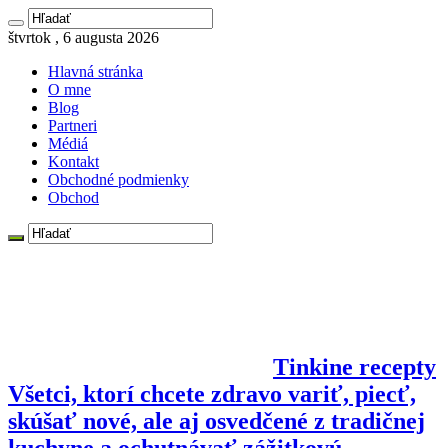
štvrtok , 6 augusta 2026
Hlavná stránka
O mne
Blog
Partneri
Médiá
Kontakt
Obchodné podmienky
Obchod
Tinkine recepty
Všetci, ktorí chcete zdravo variť, piecť,
skúšať nové, ale aj osvedčené z tradičnej
kuchyne a ochutnávať zážitkovú