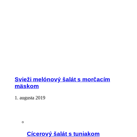
Svieži melónový šalát s morčacím
mäskom
1. augusta 2019
Cícerový šalát s tuniakom