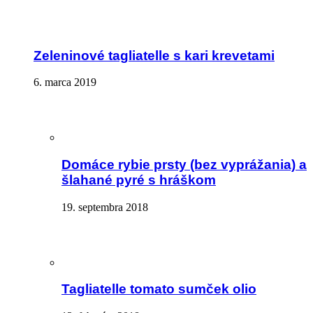
Zeleninové tagliatelle s kari krevetami
6. marca 2019
Domáce rybie prsty (bez vyprážania) a
šlahané pyré s hráškom
19. septembra 2018
Tagliatelle tomato sumček olio