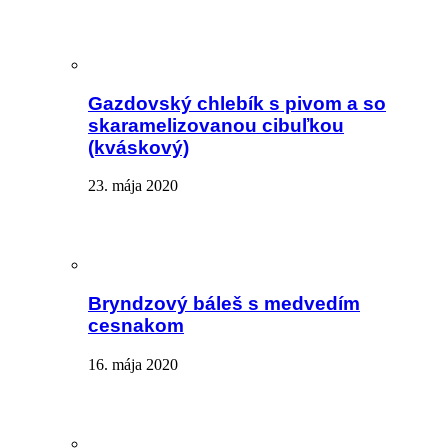
Gazdovský chlebík s pivom a so
skaramelizovanou cibuľkou
(kváskový)
23. mája 2020
Bryndzový báleš s medvedím
cesnakom
16. mája 2020