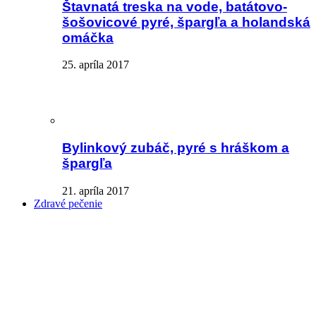
Štavnatá treska na vode, batátovo-
šošovicové pyré, špargľa a holandská
omáčka
25. apríla 2017
Bylinkový zubáč, pyré s hráškom a
špargľa
21. apríla 2017
Zdravé pečenie