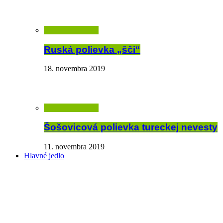
Ruská polievka „šči“
18. novembra 2019
Šošovicová polievka tureckej nevesty
11. novembra 2019
Hlavné jedlo