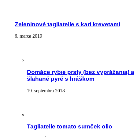
Zeleninové tagliatelle s kari krevetami
6. marca 2019
Domáce rybie prsty (bez vyprážania) a
šlahané pyré s hráškom
19. septembra 2018
Tagliatelle tomato sumček olio