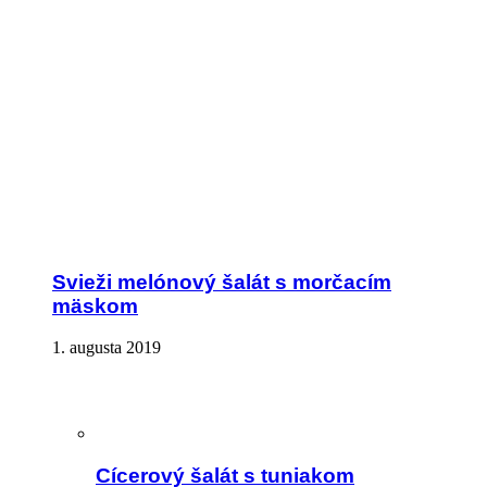
Svieži melónový šalát s morčacím
mäskom
1. augusta 2019
Cícerový šalát s tuniakom