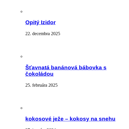
Opitý Izidor
22. decembra 2025
Šťavnatá banánová bábovka s
čokoládou
25. februára 2025
kokosové ježe – kokosy na snehu