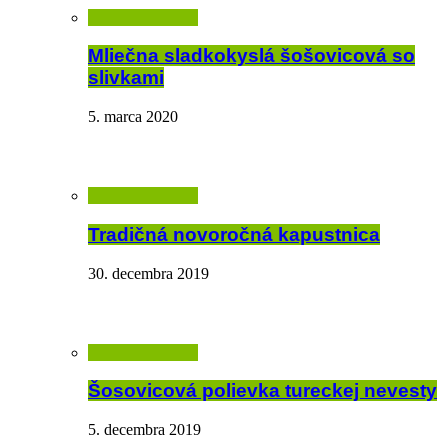
Mliečna sladkokyslá šošovicová so
slivkami
5. marca 2020
Tradičná novoročná kapustnica
30. decembra 2019
Šosovicová polievka tureckej nevesty
5. decembra 2019