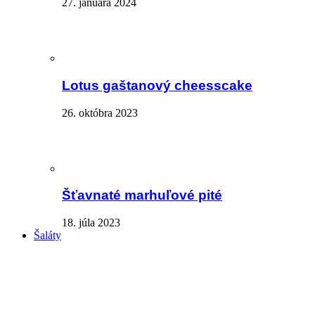
27. januára 2024
Lotus gaštanový cheesscake
26. októbra 2023
Šťavnaté marhuľové pité
18. júla 2023
Šaláty