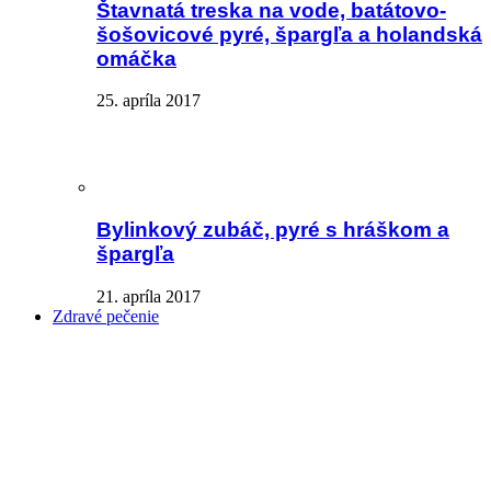
Štavnatá treska na vode, batátovo-
šošovicové pyré, špargľa a holandská
omáčka
25. apríla 2017
Bylinkový zubáč, pyré s hráškom a
špargľa
21. apríla 2017
Zdravé pečenie