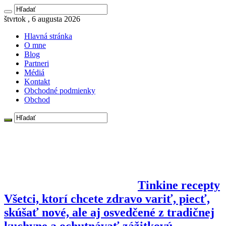
štvrtok , 6 augusta 2026
Hlavná stránka
O mne
Blog
Partneri
Médiá
Kontakt
Obchodné podmienky
Obchod
Tinkine recepty
Všetci, ktorí chcete zdravo variť, piecť,
skúšať nové, ale aj osvedčené z tradičnej
kuchyne a ochutnávať zážitkovú