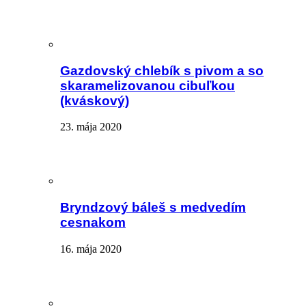
Gazdovský chlebík s pivom a so
skaramelizovanou cibuľkou
(kváskový)
23. mája 2020
Bryndzový báleš s medvedím
cesnakom
16. mája 2020