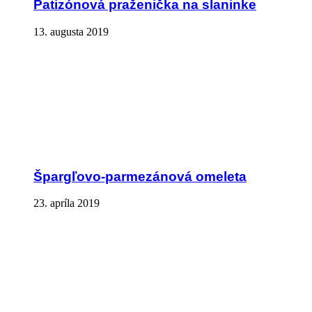
Patizónová praženička na slaninke
13. augusta 2019
Špargľovo-parmezánová omeleta
23. apríla 2019