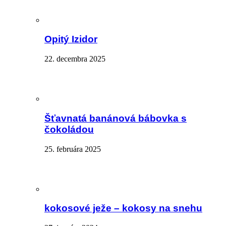
Opitý Izidor
22. decembra 2025
Šťavnatá banánová bábovka s
čokoládou
25. februára 2025
kokosové ježe – kokosy na snehu