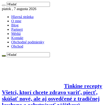
piatok , 7 augusta 2026
Hlavná stránka
O mne
Blog
Partneri
Médiá
Kontakt
Obchodné podmienky
Obchod
Tinkine recepty
Všetci, ktorí chcete zdravo variť, piecť,
skúšať nové, ale aj osvedčené z tradičnej
kuchyne a ochutnávať zážitkovú