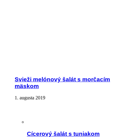
Svieži melónový šalát s morčacím
mäskom
1. augusta 2019
Cícerový šalát s tuniakom