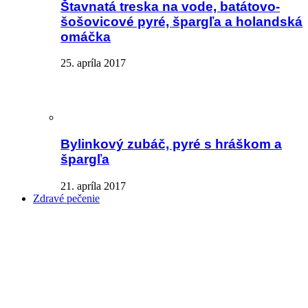
Štavnatá treska na vode, batátovo-
šošovicové pyré, špargľa a holandská
omáčka
25. apríla 2017
Bylinkový zubáč, pyré s hráškom a
špargľa
21. apríla 2017
Zdravé pečenie