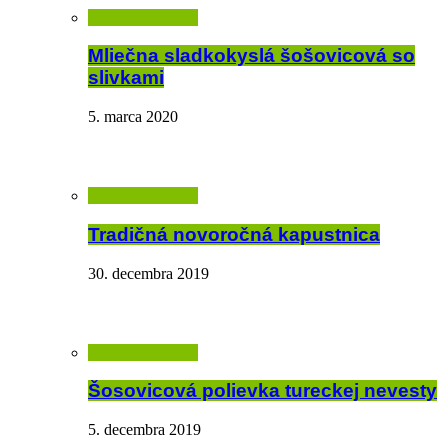
Mliečna sladkokyslá šošovicová so
slivkami
5. marca 2020
Tradičná novoročná kapustnica
30. decembra 2019
Šosovicová polievka tureckej nevesty
5. decembra 2019