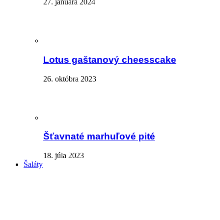
27. januára 2024
Lotus gaštanový cheesscake
26. októbra 2023
Šťavnaté marhuľové pité
18. júla 2023
Šaláty