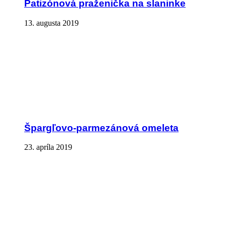
Patizónová praženička na slaninke
13. augusta 2019
Špargľovo-parmezánová omeleta
23. apríla 2019