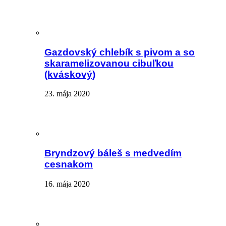
Gazdovský chlebík s pivom a so
skaramelizovanou cibuľkou
(kváskový)
23. mája 2020
Bryndzový báleš s medvedím
cesnakom
16. mája 2020