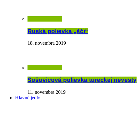
Ruská polievka „šči“
18. novembra 2019
Šošovicová polievka tureckej nevesty
11. novembra 2019
Hlavné jedlo