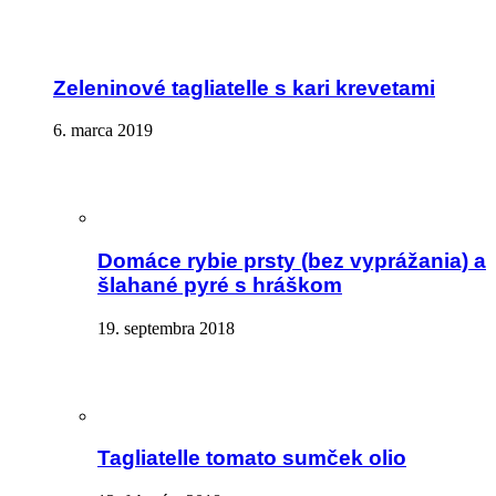
Zeleninové tagliatelle s kari krevetami
6. marca 2019
Domáce rybie prsty (bez vyprážania) a
šlahané pyré s hráškom
19. septembra 2018
Tagliatelle tomato sumček olio