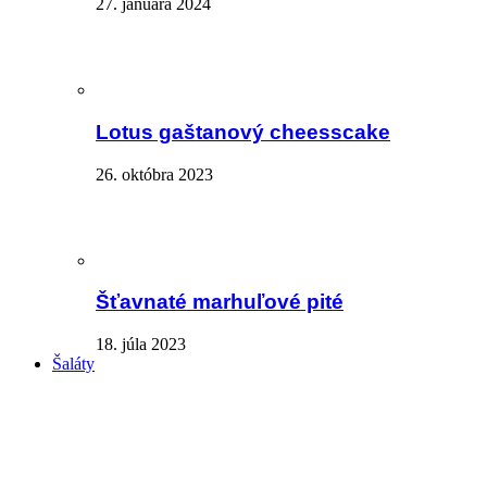
27. januára 2024
Lotus gaštanový cheesscake
26. októbra 2023
Šťavnaté marhuľové pité
18. júla 2023
Šaláty