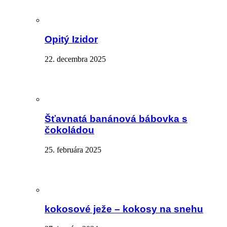
Opitý Izidor
22. decembra 2025
Šťavnatá banánová bábovka s
čokoládou
25. februára 2025
kokosové ježe – kokosy na snehu