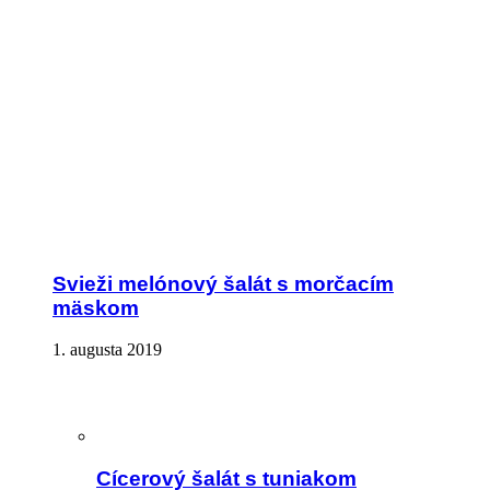
Svieži melónový šalát s morčacím
mäskom
1. augusta 2019
Cícerový šalát s tuniakom