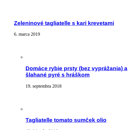
Zeleninové tagliatelle s kari krevetami
6. marca 2019
Domáce rybie prsty (bez vyprážania) a
šlahané pyré s hráškom
19. septembra 2018
Tagliatelle tomato sumček olio