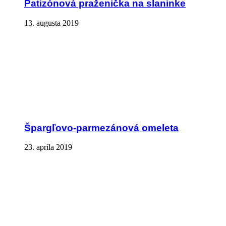
Patizónová praženička na slaninke
13. augusta 2019
Špargľovo-parmezánová omeleta
23. apríla 2019