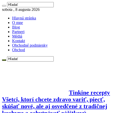
sobota , 8 augusta 2026
Hlavná stránka
O mne
Blog
Partneri
Médiá
Kontakt
Obchodné podmienky
Obchod
Tinkine recepty
Všetci, ktorí chcete zdravo variť, piecť,
skúšať nové, ale aj osvedčené z tradičnej
kuchyne a ochutnávať zážitkovú