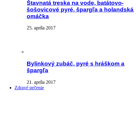
Štavnatá treska na vode, batátovo-
šošovicové pyré, špargľa a holandská
omáčka
25. apríla 2017
Bylinkový zubáč, pyré s hráškom a
špargľa
21. apríla 2017
Zdravé pečenie