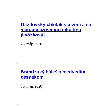
Gazdovský chlebík s pivom a so
skaramelizovanou cibuľkou
(kváskový)
23. mája 2020
Bryndzový báleš s medvedím
cesnakom
16. mája 2020