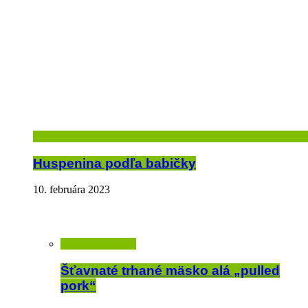
Huspenina podľa babičky
10. februára 2023
Šťavnaté trhané mäsko alá „pulled
pork“