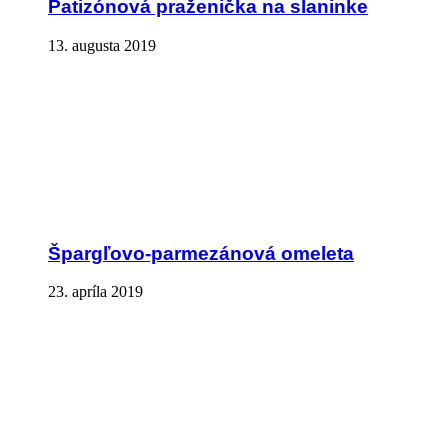
Patizónová praženička na slaninke
13. augusta 2019
Špargľovo-parmezánová omeleta
23. apríla 2019