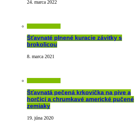
24. marca 2022
Šťavnaté plnené kuracie závitky s
brokolicou
8. marca 2021
Šťavnatá pečená krkovička na pive a
horčici a chrumkavé americké pučené
zemiaky
19. júna 2020