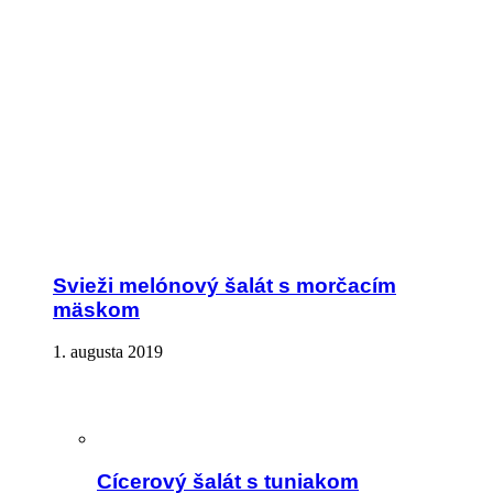
Svieži melónový šalát s morčacím
mäskom
1. augusta 2019
Cícerový šalát s tuniakom