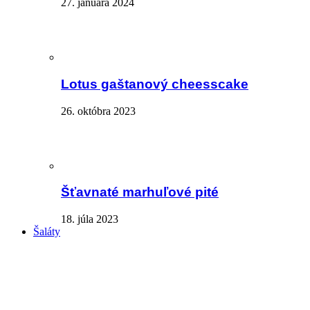
27. januára 2024
Lotus gaštanový cheesscake
26. októbra 2023
Šťavnaté marhuľové pité
18. júla 2023
Šaláty