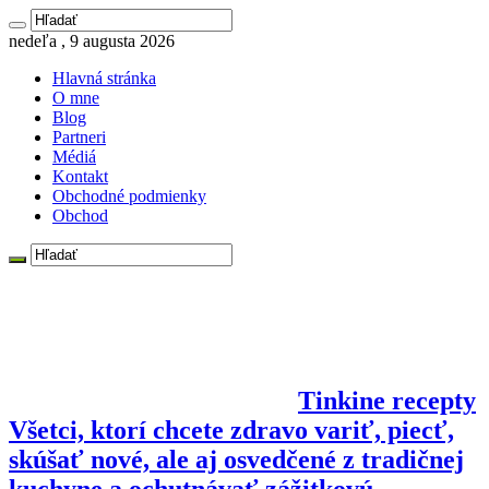
nedeľa , 9 augusta 2026
Hlavná stránka
O mne
Blog
Partneri
Médiá
Kontakt
Obchodné podmienky
Obchod
Tinkine recepty
Všetci, ktorí chcete zdravo variť, piecť,
skúšať nové, ale aj osvedčené z tradičnej
kuchyne a ochutnávať zážitkovú