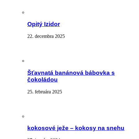
Opitý Izidor
22. decembra 2025
Šťavnatá banánová bábovka s
čokoládou
25. februára 2025
kokosové ježe – kokosy na snehu