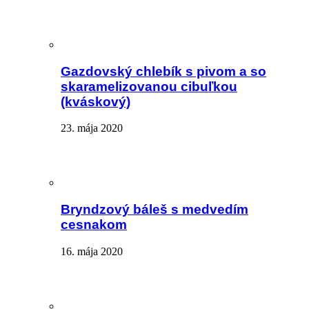
Gazdovský chlebík s pivom a so
skaramelizovanou cibuľkou
(kváskový)
23. mája 2020
Bryndzový báleš s medvedím
cesnakom
16. mája 2020