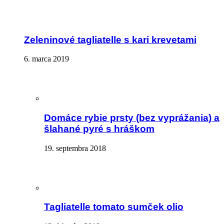
Zeleninové tagliatelle s kari krevetami
6. marca 2019
Domáce rybie prsty (bez vyprážania) a
šlahané pyré s hráškom
19. septembra 2018
Tagliatelle tomato sumček olio