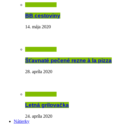
BB cestoviny
14. mája 2020
Šťavnaté pečené rezne à la pizza
28. apríla 2020
Letná grilovačka
24. apríla 2020
Nátierky