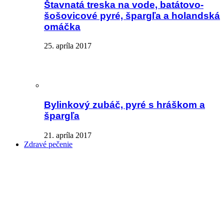
Štavnatá treska na vode, batátovo-
šošovicové pyré, špargľa a holandská
omáčka
25. apríla 2017
Bylinkový zubáč, pyré s hráškom a
špargľa
21. apríla 2017
Zdravé pečenie