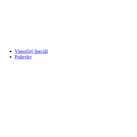
Vianočný špeciál
Polievky