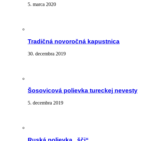
5. marca 2020
Tradičná novoročná kapustnica
30. decembra 2019
Šosovicová polievka tureckej nevesty
5. decembra 2019
Ruská polievka „šči“