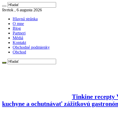
štvrtok , 6 augusta 2026
Hlavná stránka
O mne
Blog
Partneri
Médiá
Kontakt
Obchodné podmienky
Obchod
Tinkine recepty V
kuchyne a ochutnávať zážitkovú gastronó