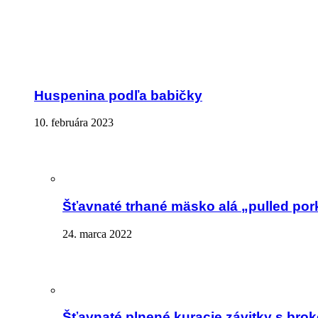
Huspenina podľa babičky
10. februára 2023
Šťavnaté trhané mäsko alá „pulled por
24. marca 2022
Šťavnaté plnené kuracie závitky s brok