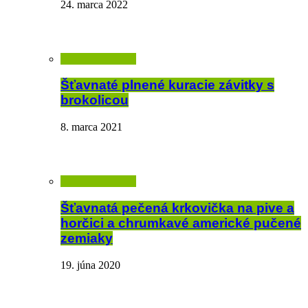
24. marca 2022
Šťavnaté plnené kuracie závitky s
brokolicou
8. marca 2021
Šťavnatá pečená krkovička na pive a
horčici a chrumkavé americké pučené
zemiaky
19. júna 2020