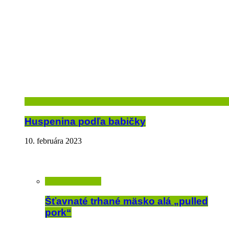
Huspenina podľa babičky
10. februára 2023
Šťavnaté trhané mäsko alá „pulled
pork“