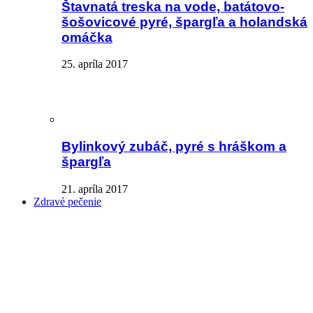
Štavnatá treska na vode, batátovo-
šošovicové pyré, špargľa a holandská
omáčka
25. apríla 2017
Bylinkový zubáč, pyré s hráškom a
špargľa
21. apríla 2017
Zdravé pečenie