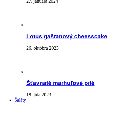
27. januára 2024
Lotus gaštanový cheesscake
26. októbra 2023
Šťavnaté marhuľové pité
18. júla 2023
Šaláty