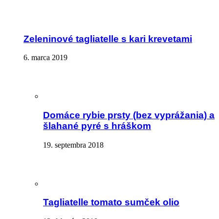
Zeleninové tagliatelle s kari krevetami
6. marca 2019
Domáce rybie prsty (bez vyprážania) a
šlahané pyré s hráškom
19. septembra 2018
Tagliatelle tomato sumček olio