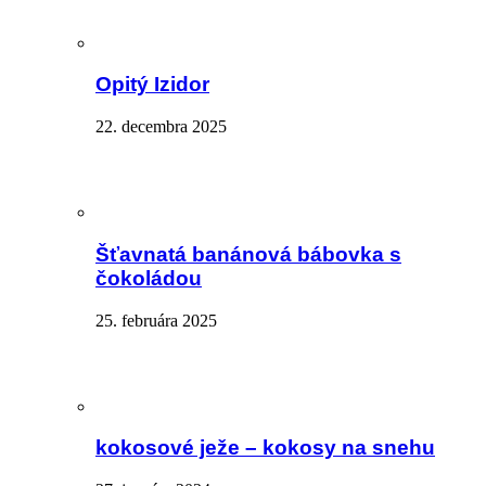
Opitý Izidor
22. decembra 2025
Šťavnatá banánová bábovka s
čokoládou
25. februára 2025
kokosové ježe – kokosy na snehu