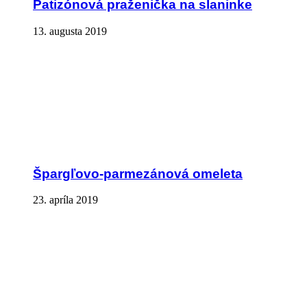
Patizónová praženička na slaninke
13. augusta 2019
Špargľovo-parmezánová omeleta
23. apríla 2019