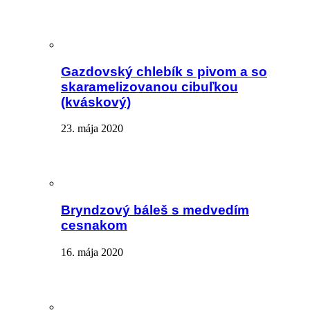
Gazdovský chlebík s pivom a so
skaramelizovanou cibuľkou
(kváskový)
23. mája 2020
Bryndzový báleš s medvedím
cesnakom
16. mája 2020