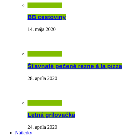
BB cestoviny
14. mája 2020
Šťavnaté pečené rezne à la pizza
28. apríla 2020
Letná grilovačka
24. apríla 2020
Nátierky