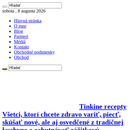
sobota , 8 augusta 2026
Hlavná stránka
O mne
Blog
Partneri
Médiá
Kontakt
Obchodné podmienky
Obchod
Tinkine recepty
Všetci, ktorí chcete zdravo variť, piecť,
skúšať nové, ale aj osvedčené z tradičnej
kuchyne a ochutnávať zážitkovú