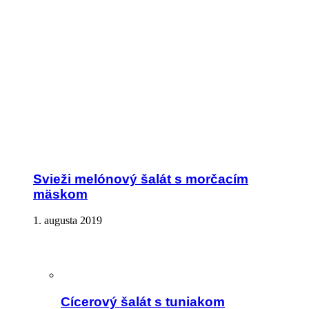
Svieži melónový šalát s morčacím
mäskom
1. augusta 2019
Cícerový šalát s tuniakom