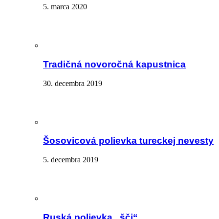
5. marca 2020
Tradičná novoročná kapustnica
30. decembra 2019
Šosovicová polievka tureckej nevesty
5. decembra 2019
Ruská polievka „šči“