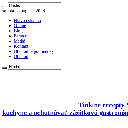
sobota , 8 augusta 2026
Hlavná stránka
O mne
Blog
Partneri
Médiá
Kontakt
Obchodné podmienky
Obchod
Tinkine recepty V
kuchyne a ochutnávať zážitkovú gastronó