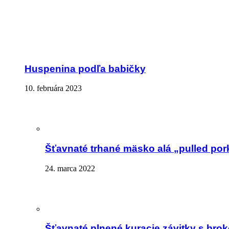
Huspenina podľa babičky
10. februára 2023
Šťavnaté trhané mäsko alá „pulled por
24. marca 2022
Šťavnaté plnené kuracie závitky s brok