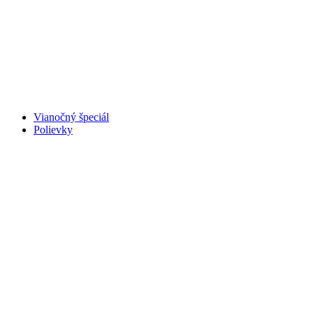
Vianočný špeciál
Polievky