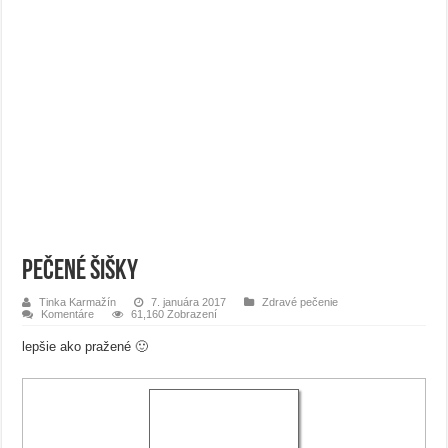
Pečené šišky
Tinka Karmažín
7. januára 2017
Zdravé pečenie
Komentáre
61,160 Zobrazení
lepšie ako pražené 🙂