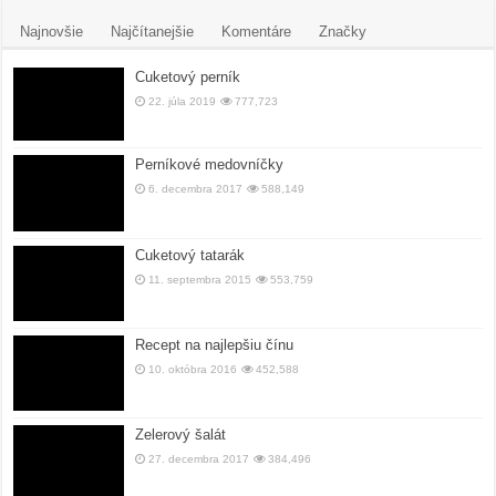
Najnovšie
Najčítanejšie
Komentáre
Značky
Cuketový perník
22. júla 2019
777,723
Perníkové medovníčky
6. decembra 2017
588,149
Cuketový tatarák
11. septembra 2015
553,759
Recept na najlepšiu čínu
10. októbra 2016
452,588
Zelerový šalát
27. decembra 2017
384,496