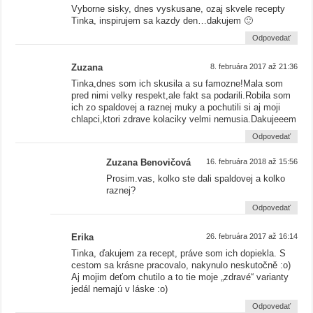
Vyborne sisky, dnes vyskusane, ozaj skvele recepty
Tinka, inspirujem sa kazdy den…dakujem 🙂
Odpovedať
Zuzana
8. februára 2017 až 21:36
Tinka,dnes som ich skusila a su famozne!Mala som
pred nimi velky respekt,ale fakt sa podarili.Robila som
ich zo spaldovej a raznej muky a pochutili si aj moji
chlapci,ktori zdrave kolaciky velmi nemusia.Dakujeeem
Odpovedať
Zuzana Benovičová
16. februára 2018 až 15:56
Prosim.vas, kolko ste dali spaldovej a kolko
raznej?
Odpovedať
Erika
26. februára 2017 až 16:14
Tinka, ďakujem za recept, práve som ich dopiekla. S
cestom sa krásne pracovalo, nakynulo neskutočně :o)
Aj mojim deťom chutilo a to tie moje „zdravé“ varianty
jedál nemajú v láske :o)
Odpovedať