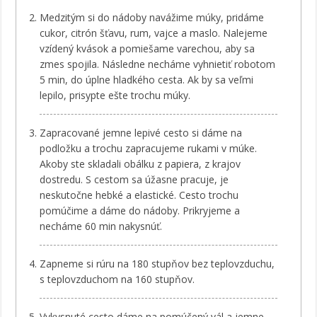
Medzitým si do nádoby navážime múky, pridáme
cukor, citrón šťavu, rum, vajce a maslo. Nalejeme
vzídený kvások a pomiešame varechou, aby sa
zmes spojila. Následne necháme vyhnietiť robotom
5 min, do úplne hladkého cesta. Ak by sa veľmi
lepilo, prisypte ešte trochu múky.
Zapracované jemne lepivé cesto si dáme na
podložku a trochu zapracujeme rukami v múke.
Akoby ste skladali obálku z papiera, z krajov
dostredu. S cestom sa úžasne pracuje, je
neskutočne hebké a elastické. Cesto trochu
pomúčime a dáme do nádoby. Prikryjeme a
necháme 60 min nakysnúť.
Zapneme si rúru na 180 stupňov bez teplovzduchu,
s teplovzduchom na 160 stupňov.
Vykysnuté cesto dáme na pomúčený vál a jemne