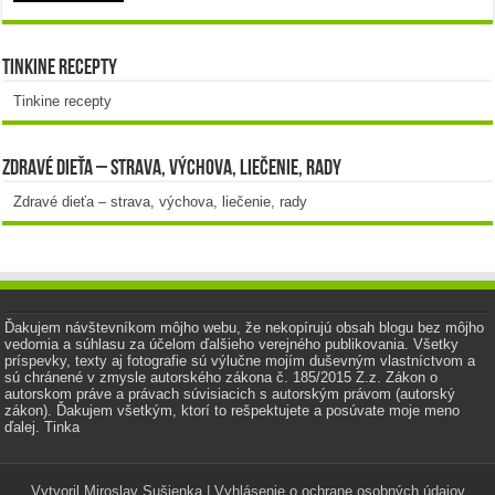
Tinkine recepty
Tinkine recepty
Zdravé dieťa – strava, výchova, liečenie, rady
Zdravé dieťa – strava, výchova, liečenie, rady
Ďakujem návštevníkom môjho webu, že nekopírujú obsah blogu bez môjho
vedomia a súhlasu za účelom ďalšieho verejného publikovania. Všetky
príspevky, texty aj fotografie sú výlučne mojím duševným vlastníctvom a
sú chránené v zmysle autorského zákona č. 185/2015 Z.z. Zákon o
autorskom práve a právach súvisiacich s autorským právom (autorský
zákon). Ďakujem všetkým, ktorí to rešpektujete a posúvate moje meno
ďalej. Tinka
Vytvoril
Miroslav Sušienka
|
Vyhlásenie o ochrane osobných údajov