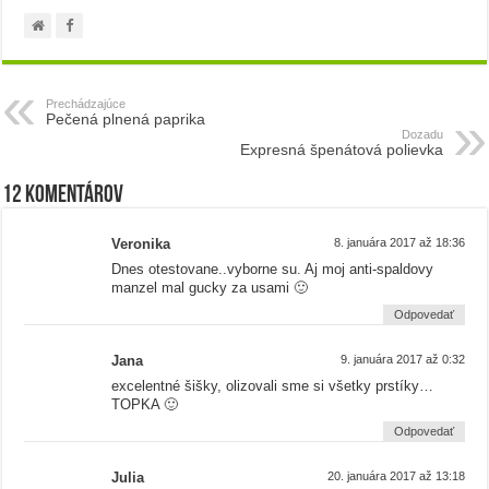
Prechádzajúce
Pečená plnená paprika
Dozadu
Expresná špenátová polievka
12 komentárov
Veronika
8. januára 2017 až 18:36
Dnes otestovane..vyborne su. Aj moj anti-spaldovy
manzel mal gucky za usami 🙂
Odpovedať
Jana
9. januára 2017 až 0:32
excelentné šišky, olizovali sme si všetky prstíky…
TOPKA 🙂
Odpovedať
Julia
20. januára 2017 až 13:18