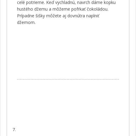
celé potrieme. Keď vychladnú, navrch dáme kopku
hustého džemu a môžeme pofrkať čokoládou.
Prípadne šišky môžete aj dovnútra naplniť
džemom.