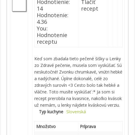
Hodnotienie:
Tlačiť
14
recept
Hodnotenie:
4.36
You:
Hodnotenie
receptu
Keď som zbadala tieto pečené šišky u Lenky
zo Zdravé pečenie, musela som vyskúšať. Sú
neskutočné! Zvonku chrumkavé, vnútri hebké
a nadýchané. Úplne dokonalé, celé zo
zdravých surovín <3 Cesto bolo tak hebké a
vláčne. Toto musíte vyskúšať :* Ja som si
recept prerobila na kvasnice, nakoľko kvások
už nemám, u lenky nájdete kváskovú verziu.
Typ kuchyne
Slovenská
Množstvo
Príprava