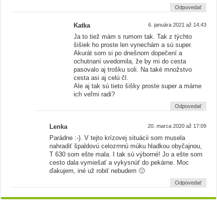
Odpovedať
Katka
6. januára 2021 až 14:43
Ja to tiež mám s rumom tak. Tak z týchto
šišiek ho proste len vynechám a sú super.
Akurát som si po dnešnom dopečení a
ochutnaní uvedomila, že by mi do cesta
pasovalo aj trošku soli. Na také množstvo
cesta asi aj celú čl.
Ale aj tak sú tieto šišky proste super a máme
ich veľmi radi?
Odpovedať
Lenka
20. marca 2020 až 17:09
Parádne :-). V tejto krízovej situácii som musela
nahradiť špaldovú celozrnnú múku hladkou obyčajnou,
T 630 som ešte mala. I tak sú výborné! Jo a ešte som
cesto dala vymiešať a vykysnúť do pekárne. Moc
ďakujem, iné už robiť nebudem 🙂
Odpovedať