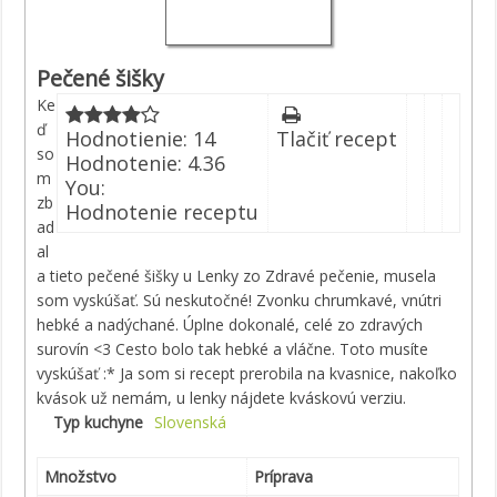
Pečené šišky
Ke
ď
Hodnotienie:
14
Tlačiť recept
so
Hodnotenie:
4.36
m
You:
zb
Hodnotenie receptu
ad
al
a tieto pečené šišky u Lenky zo Zdravé pečenie, musela
som vyskúšať. Sú neskutočné! Zvonku chrumkavé, vnútri
hebké a nadýchané. Úplne dokonalé, celé zo zdravých
surovín <3 Cesto bolo tak hebké a vláčne. Toto musíte
vyskúšať :* Ja som si recept prerobila na kvasnice, nakoľko
kvások už nemám, u lenky nájdete kváskovú verziu.
Typ kuchyne
Slovenská
Množstvo
Príprava