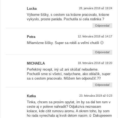
Lucka
28. januára 2018 až 19:24
Výborne šišky, s cestom sa krásne pracovalo, krásne
vykyslo, proste paráda. Pochutila si cela rodinka ?
Odpovedať
Petra
12. februára 2018 až 14:17
Mňamózne šišky. Super sa robili a veľmi chutili 🙂
Odpovedať
MICHAELA
18. februára 2018 až 19:20
Perfektný recept, iný už ani skúšať nebudeme.
Pochutili sme si všetci, nadychane, ako oblačik, super
sa s cestom pracovalo. Môžem len odporučiť.??
Odpovedať
Katka
23. februára 2019 až 0:23
Tinka, chcem sa prosim opytat, im by sa dal ten rum v
ceste aj v poleve nahradit? Odjakziva neznasam
kolace, kde citit rumovu aromu. A okrem toho, by som
ho rada vynechala aj kvoli detom nasim.☺️ Dakujeeeem