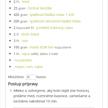
2
med
PL
25
čerstvé dvoždie
gram
420
špaldová hladká múka T 630
gram
200
špaldová celozrnná hladká múka
gram
2
pomletý trstinový cukor
kopcovité PL
2
citrón šťava
čl
3
rum
PL
100
maslo 82% tné
gram
rozpustené
1
vajce
ks
veľké, alebo 2 malé
na potretie
maslo, rum, cukor
Množstvo:
kusov
Postup prípravy
Mlieko si zohrejeme, aby bolo teplé (nie horúce),
pridáme med, rozmrvíme kvasnice, zamiešame a
necháme nabobtnať 10 min.