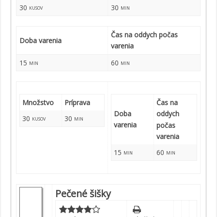
30
30
kusov
min
Čas na oddych počas
Doba varenia
varenia
15
60
min
min
Množstvo
Príprava
Čas na
Doba
oddych
30
30
kusov
min
varenia
počas
varenia
15
60
min
min
Pečené šišky