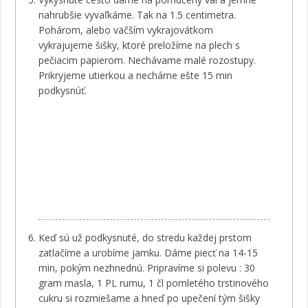
nahrubšie vyvaľkáme. Tak na 1.5 centimetra.
Pohárom, alebo väčším vykrajovátkom
vykrajujeme šišky, ktoré preložíme na plech s
pečiacim papierom. Nechávame malé rozostupy.
Prikryjeme utierkou a necháme ešte 15 min
podkysnúť.
Keď sú už podkysnuté, do stredu každej prstom
zatlačíme a urobíme jamku. Dáme piecť na 14-15
min, pokým nezhnednú. Pripravíme si polevu : 30
gram masla, 1 PL rumu, 1 čl pomletého trstinového
cukru si rozmiešame a hneď po upečení tým šišky