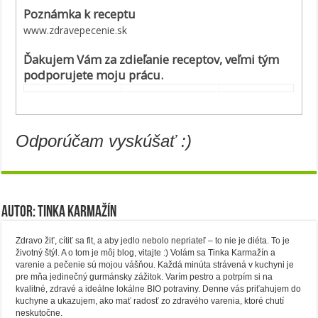
Poznámka k receptu
www.zdravepecenie.sk
Ďakujem Vám za zdieľanie receptov, veľmi tým
podporujete moju prácu.
Odporúčam vyskúšať :)
Autor: Tinka Karmažín
Zdravo žiť, cítiť sa fit, a aby jedlo nebolo nepriateľ – to nie je diéta. To je
životný štýl. A o tom je môj blog, vitajte :) Volám sa Tinka Karmažín a
varenie a pečenie sú mojou vášňou. Každá minúta strávená v kuchyni je
pre mňa jedinečný gurmánsky zážitok. Varím pestro a potrpím si na
kvalitné, zdravé a ideálne lokálne BIO potraviny. Denne vás priťahujem do
kuchyne a ukazujem, ako mať radosť zo zdravého varenia, ktoré chutí
neskutočne.