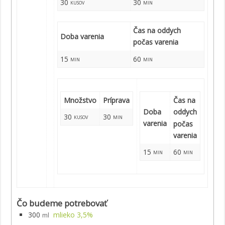
30
30
kusov
min
Čas na oddych
Doba varenia
počas varenia
15
60
min
min
Množstvo
Príprava
Čas na
Doba
oddych
30
30
kusov
min
varenia
počas
varenia
15
60
min
min
Čo budeme potrebovať
300
mlieko 3,5%
ml